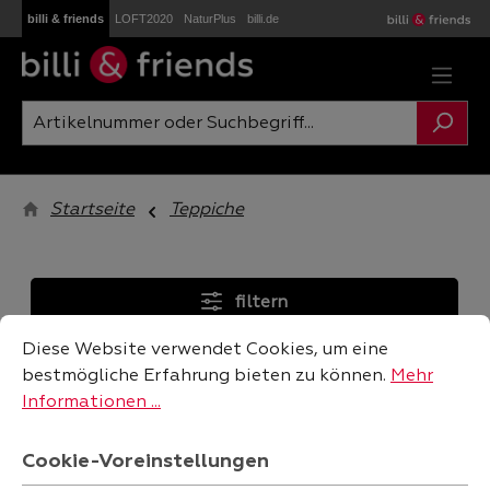
billi & friends
LOFT2020
NaturPlus
billi.de
Zum Hauptinhalt springen
Startseite
Teppiche
filtern
Cookie-Voreinstellungen
Diese Website verwendet Cookies, um eine bestmögliche
Diese Website verwendet Cookies, um eine
bestmögliche Erfahrung bieten zu können.
Mehr
Informationen ...
Cookie-Voreinstellungen