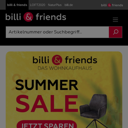
billi & friends
LOFT2020
NaturPlus
billi.de
Zum Hauptinhalt springen