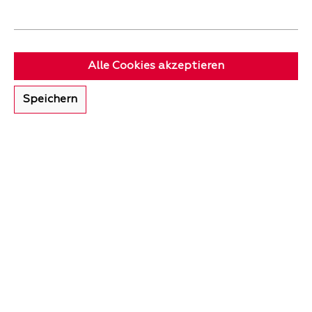
Nachhaltig & robust
In unserem NaturPlus Shop werden mit
Alle Cookies akzeptieren
Sicherheit alle Freunde von natürlichem
Wohnen fündig, denn edle Massivhölzer und
Speichern
hochwertige Leder sorgen für eine
harmonische Atmosphäre!