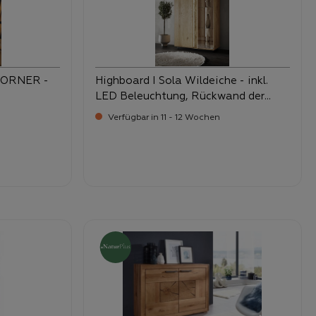
CORNER -
Highboard I Sola Wildeiche - inkl.
LED Beleuchtung, Rückwand der
Griffleiste und sichtbare Rückwände
Verfügbar in 11 - 12 Wochen
sandgestrahlt
-
-
Verkaufspreis:
899,
1.679,
reis: