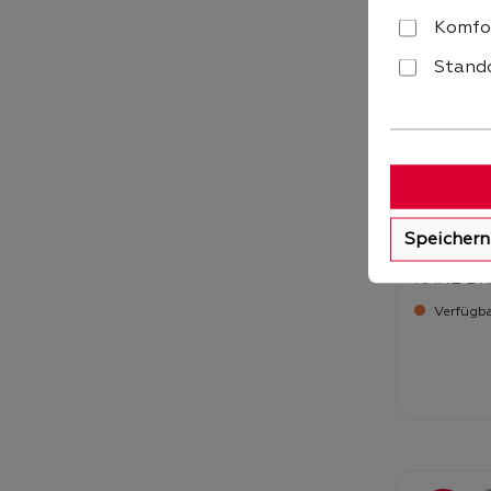
Komfo
Stando
Speichern
Highboard
KARE Div
Verfügba
Verka
1.9