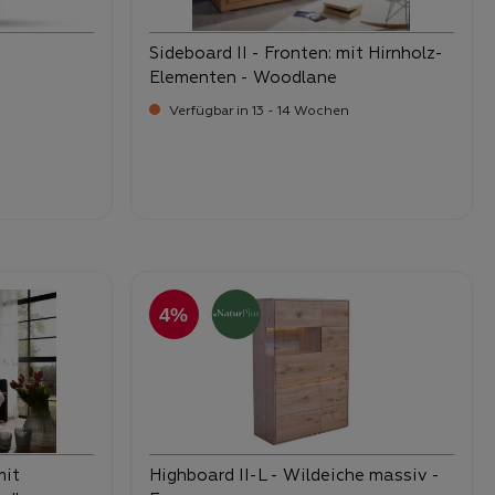
Sideboard II - Fronten: mit Hirnholz-
Elementen - Woodlane
Verfügbar in 13 - 14 Wochen
-
Verkaufspreis:
1.099,
4%
mit
Highboard II-L - Wildeiche massiv -