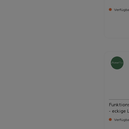
Verfügbar
Verka
1.3
Funktions
- eckige 
Verfügbar