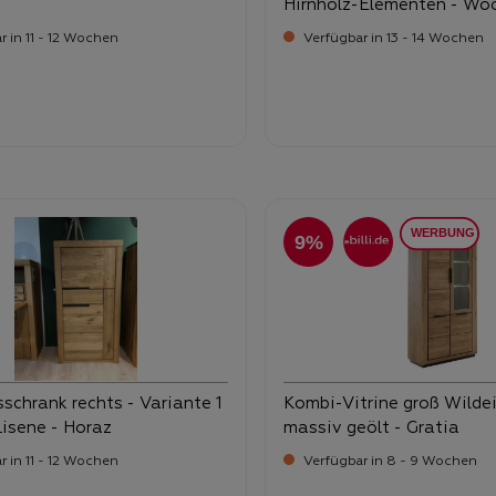
Hirnholz-Elementen - Wo
 in 11 - 12 Wochen
Verfügbar in 13 - 14 Wochen
-
-
ufspreis:
Verkaufspreis:
89,
1.299,
9%
schrank rechts - Variante 1
Kombi-Vitrine groß Wilde
Lisene - Horaz
massiv geölt - Gratia
 in 11 - 12 Wochen
Verfügbar in 8 - 9 Wochen