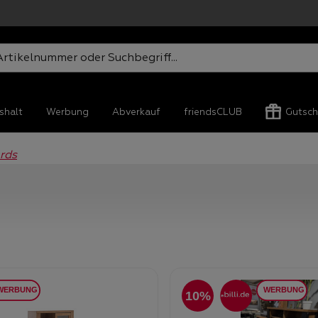
shalt
Werbung
Abverkauf
friendsCLUB
Gutsch
rds
10%