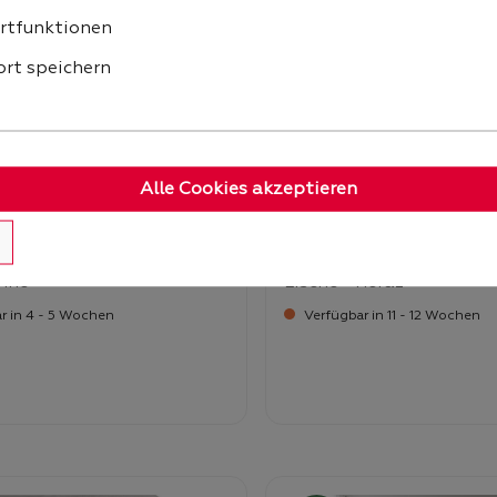
rtfunktionen
rt speichern
Alle Cookies akzeptieren
 schwarz - 110 x 137 cm -
Highboard - Variante 1 - 
ine
Lisene - Horaz
r in 4 - 5 Wochen
Verfügbar in 11 - 12 Wochen
-
-
ufspreis:
Verkaufspreis:
98,
2.939,