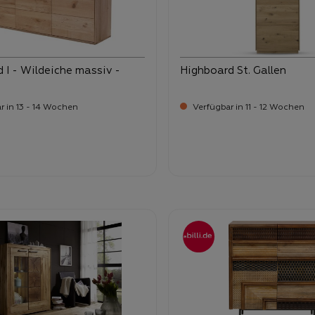
 I - Wildeiche massiv -
Highboard St. Gallen
r in 13 - 14 Wochen
Verfügbar in 11 - 12 Wochen
-
-
ufspreis:
Verkaufspreis:
99,
1.279,