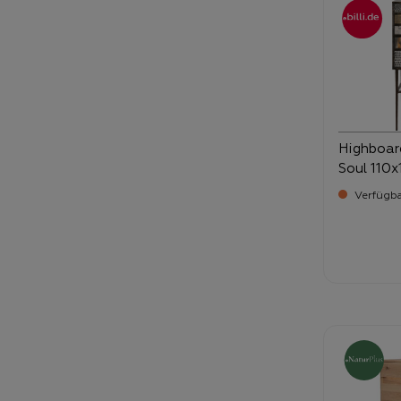
Highboar
Soul 110
Verfügba
Verka
1.9