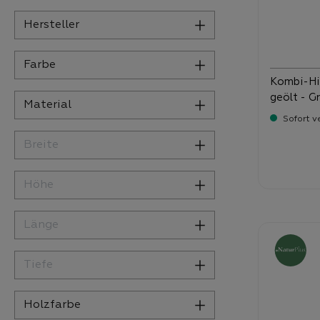
Hersteller
Farbe
Kombi-Hi
geölt - G
Material
Sofort v
Breite
Verka
37
Höhe
Länge
Tiefe
Holzfarbe