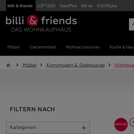
billi & friends
LOFT2020
NaturPlus
billi.de
KÜCHEplus
m Hauptinhalt springen
Zur Suche springen
Zur Hauptnavigation springen
Möbel
Gartenmöbel
Wohnaccessoires
Küche & Hau
Möbel
Kommoden & Sideboards
Highboa
FILTERN NACH
Kategorien