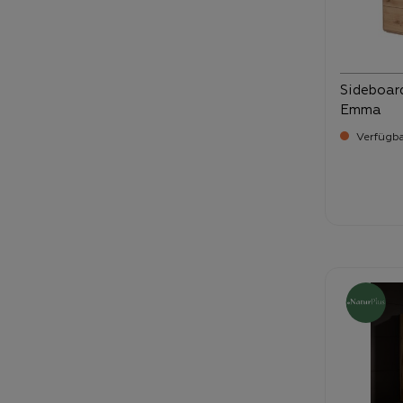
Sideboard
Emma
Verfügba
Verka
1.7