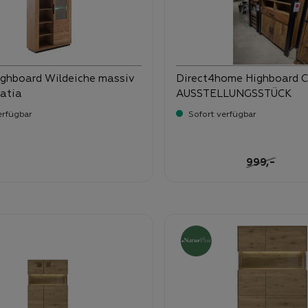
ghboard Wildeiche massiv
Direct4home Highboard 
ratia
AUSSTELLUNGSSTÜCK
erfügbar
Sofort verfügbar
-
ufspreis:
Verkaufspreis:
9,
Regulärer P
-
999,