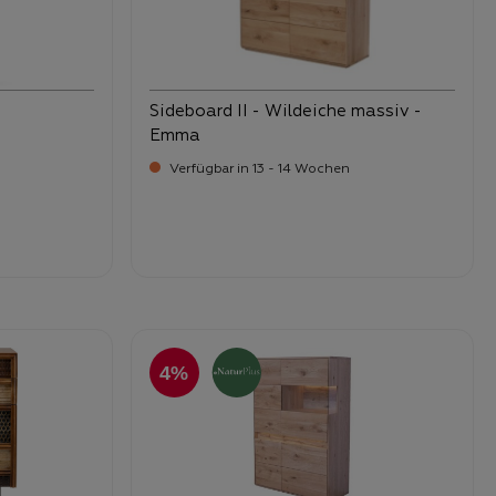
Sideboard II - Wildeiche massiv -
Emma
Verfügbar in 13 - 14 Wochen
-
Verkaufspreis:
1.469,
4%