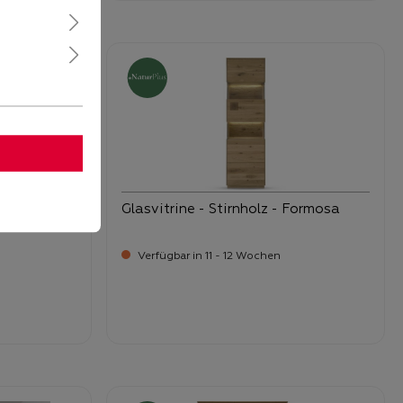
eckige
Glasvitrine - Stirnholz - Formosa
Verfügbar in 11 - 12 Wochen
-
Verkaufspreis:
1.459,