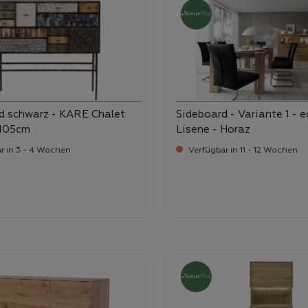
d schwarz - KARE Chalet
Sideboard - Variante 1 - e
x105cm
Lisene - Horaz
r in 3 - 4 Wochen
Verfügbar in 11 - 12 Wochen
-
-
ufspreis:
Verkaufspreis:
98,
1.764,