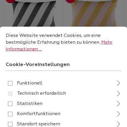
Cookie-Voreinstellungen
Diese Website verwendet Cookies, um eine bestmögliche
Diese Website verwendet Cookies, um eine
bestmögliche Erfahrung bieten zu können.
Mehr
Schöner Wohnen
Schöner Wohnen
Kissenhülle Junction
Kissenhülle Junction
Informationen ...
38x58 cm Schwarz –
38x58 cm Curry –
Sofort verfügbar
Sofort verfügbar
Moderne Baumwoll
Moderne Baumwoll
Cookie-Voreinstellungen
Kissenhülle mit Streifen
Kissenhülle mit Streifen
Verkaufspreis:
Verkaufspreis:
95
95
32,
32,
Funktionell
Technisch erforderlich
Statistiken
Komfortfunktionen
Standort speichern