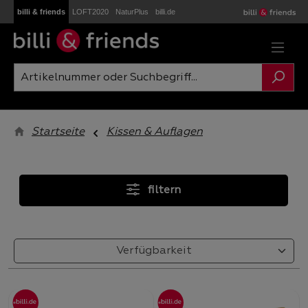
billi & friends
LOFT2020
NaturPlus
billi.de
Zum Hauptinhalt springen
Startseite
Kissen & Auflagen
filtern