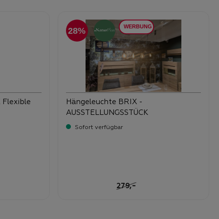
28%
 Flexible
Hängeleuchte BRIX -
AUSSTELLUNGSSTÜCK
Sofort verfügbar
-
Verkaufspreis:
199,
Regulärer Preis:
-
279,