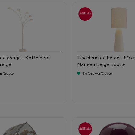
hte greige - KARE Five
Tischleuchte beige - 60 
reige
Marleen Beige Boucle
erfügbar
Sofort verfügbar
-
-
ufspreis:
Verkaufspreis:
9,
149,