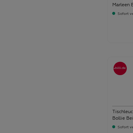
Marleen 
Sofort v
Verka
28
Tischleuc
Bollie Be
Sofort v