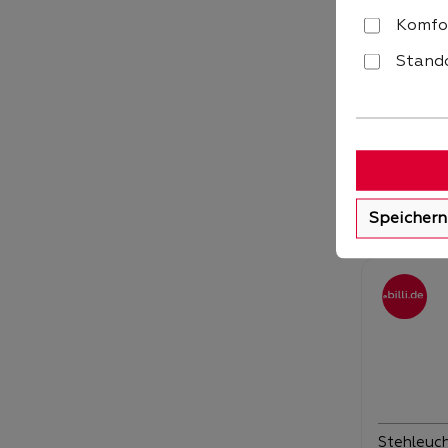
Komfo
Stehleuch
Stando
Scala Bal
Sofort v
Verka
26
Speichern
Stehleuc