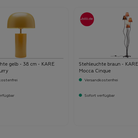
hte gelb - 38 cm - KARE
Stehleuchte braun - KARE
urry
Mocca Cinque
ostenfrei
Versandkostenfrei
erfügbar
Sofort verfügbar
-
ufspreis:
Verkaufspreis:
,
90
149,