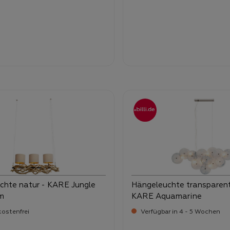
-
ufspreis:
Verkaufspreis:
,
90
299,
chte natur - KARE Jungle
Hängeleuchte transparent 
cm
KARE Aquamarine
ostenfrei
Verfügbar in 4 - 5 Wochen