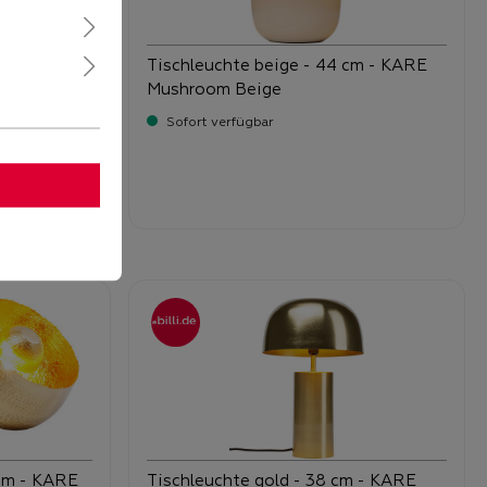
m - KARE
Tischleuchte beige - 44 cm - KARE
Mushroom Beige
Sofort verfügbar
-
Verkaufspreis:
139,
 cm - KARE
Tischleuchte gold - 38 cm - KARE