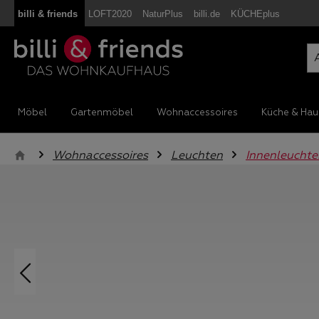
billi & friends
LOFT2020
NaturPlus
billi.de
KÜCHEplus
m Hauptinhalt springen
Zur Suche springen
Zur Hauptnavigation springen
Möbel
Gartenmöbel
Wohnaccessoires
Küche & Hau
Wohnaccessoires
Leuchten
Innenleuchte