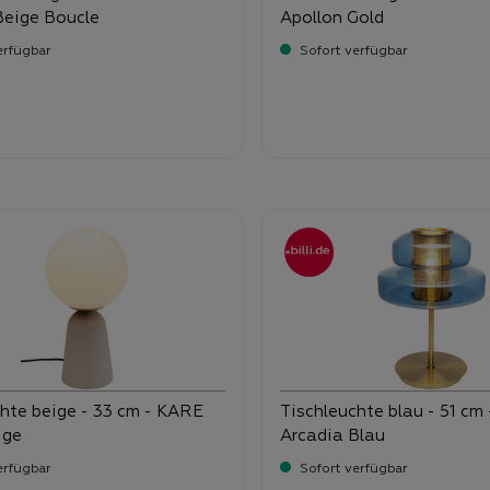
Beige Boucle
Apollon Gold
erfügbar
Sofort verfügbar
-
ufspreis:
Verkaufspreis:
79,
90
9,
hte beige - 33 cm - KARE
Tischleuchte blau - 51 cm
ige
Arcadia Blau
erfügbar
Sofort verfügbar