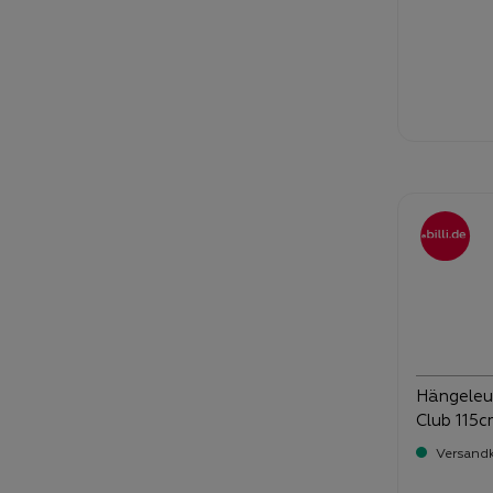
Verka
79
Hängeleu
Club 115
Versandk