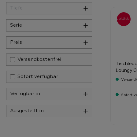
Tiefe
Serie
Preis
Filter hinzufügen: Versandkostenfrei
Versandkostenfrei
Tischleuc
Loungy C
Sofort verfügbar
Versandk
Verfügbar in
Sofort v
Ausgestellt in
Verka
69