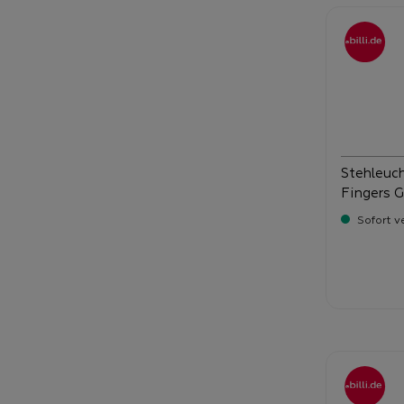
Stehleuc
Fingers G
Sofort v
Verka
19