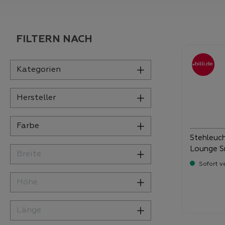
FILTERN NACH
Kategorien
Hersteller
Farbe
Stehleuc
Lounge S
Breite
Sofort v
Höhe
Verka
19
Länge