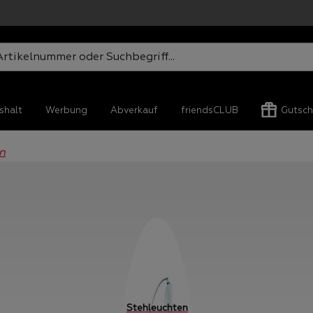
shalt
Werbung
Abverkauf
friendsCLUB
Gutsch
n
Stehleuchten