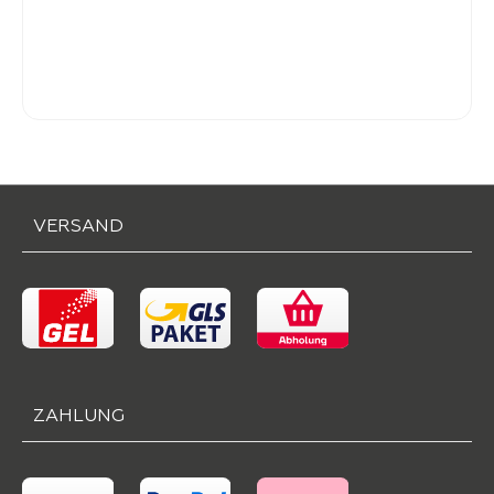
Verkaufspreis:
22,
50
VERSAND
ZAHLUNG