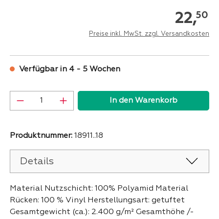
22,
50
Preise inkl. MwSt. zzgl. Versandkosten
Verfügbar in 4 - 5 Wochen
Produkt Anzahl: Gib den gewünschten Wer
In den Warenkorb
Produktnummer:
18911..18
Details
Material Nutzschicht: 100% Polyamid Material
Rücken: 100 % Vinyl Herstellungsart: getuftet
Gesamtgewicht (ca.): 2.400 g/m² Gesamthöhe /-