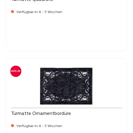
Verfügbar in 4 - 5 Wochen
Verkaufspreis:
22,
50
Türmatte Ornamentbordüre
Verfügbar in 4 - 5 Wochen