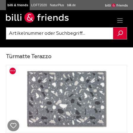
billi & friends
LOFT2020
NaturPlus
billi.de
Zum Hauptinhalt springen
Türmatte Terazzo
Bildergalerie überspringen