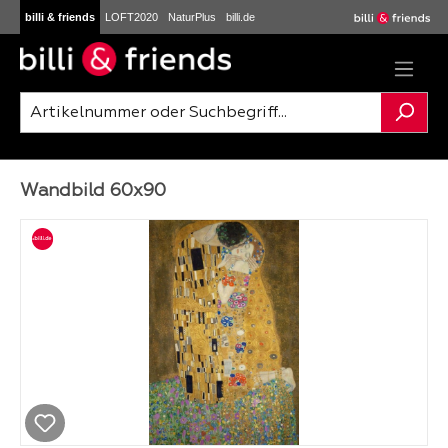
billi & friends
LOFT2020
NaturPlus
billi.de
Zum Hauptinhalt springen
Wandbild 60x90
Bildergalerie überspringen