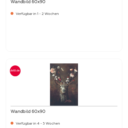
Wandbild 60x90
Verfügbar in 1 - 2 Wochen
Verkaufspreis:
34,
90
Wandbild 60x90
Verfügbar in 4 - 5 Wochen