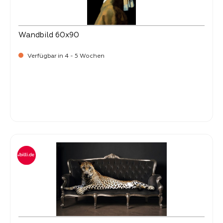
Wandbild 60x90
Verfügbar in 4 - 5 Wochen
Verkaufspreis:
34,
90