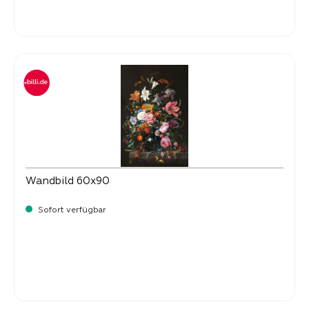
Verkaufspreis:
34,
90
Wandbild 60x90
Sofort verfügbar
Verkaufspreis:
34,
90