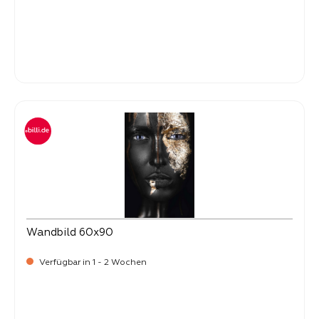
Verkaufspreis:
34,
90
Wandbild 60x90
Verfügbar in 1 - 2 Wochen