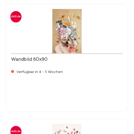
Wandbild 60x90
Verfügbar in 4 - 5 Wochen
Verkaufspreis:
34,
90