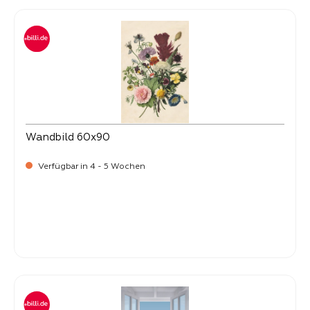
Wandbild 60x90
Verfügbar in 4 - 5 Wochen
Verkaufspreis:
34,
90