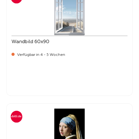
Wandbild 60x90
Verfügbar in 4 - 5 Wochen
Verkaufspreis:
34,
90