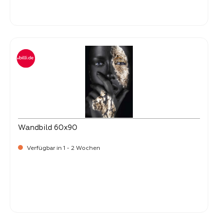
Verkaufspreis:
34,
90
Wandbild 60x90
Verfügbar in 1 - 2 Wochen
Verkaufspreis:
34,
90