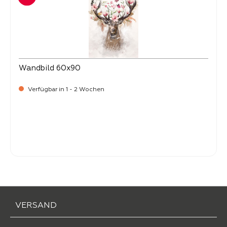
Wandbild 60x90
Verfügbar in 1 - 2 Wochen
Verkaufspreis:
34,
90
VERSAND