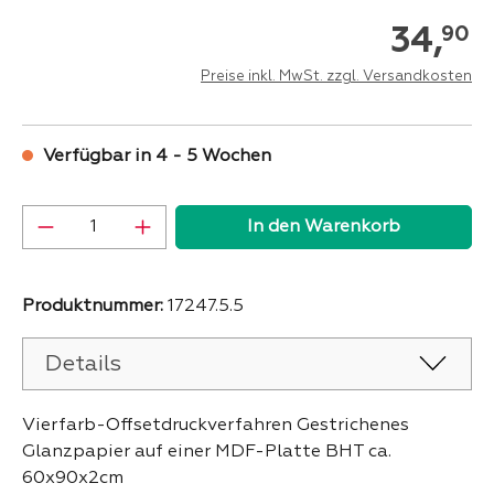
34,
90
Preise inkl. MwSt. zzgl. Versandkosten
Verfügbar in 4 - 5 Wochen
Produkt Anzahl: Gib den gewünschten Wer
In den Warenkorb
Produktnummer:
17247.5.5
Details
Vierfarb-Offsetdruckverfahren Gestrichenes
Glanzpapier auf einer MDF-Platte BHT ca.
60x90x2cm