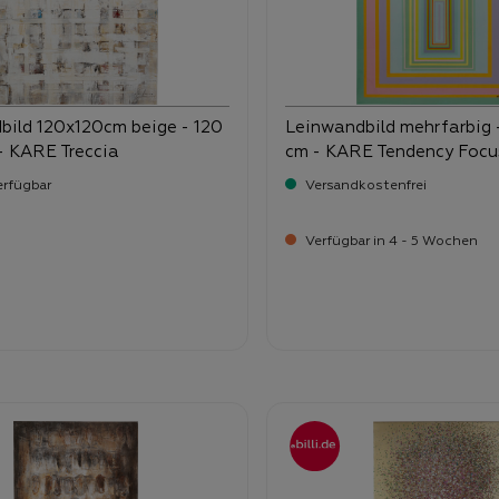
bild 120x120cm beige - 120
Leinwandbild mehrfarbig 
- KARE Treccia
cm - KARE Tendency Focu
erfügbar
Versandkostenfrei
Verfügbar in 4 - 5 Wochen
-
-
ufspreis:
Verkaufspreis:
2,
349,