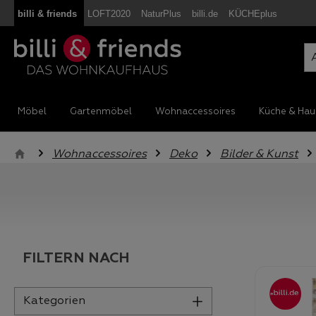
billi & friends
LOFT2020
NaturPlus
billi.de
KÜCHEplus
m Hauptinhalt springen
Zur Suche springen
Zur Hauptnavigation springen
Möbel
Gartenmöbel
Wohnaccessoires
Küche & Hau
Wohnaccessoires
Deko
Bilder & Kunst
FILTERN NACH
Kategorien