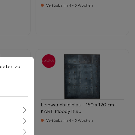
Verfügbar in 4 - 5 Wochen
-
Verkaufspreis:
299,
ten zu können.
Mehr Informationen ...
bieten zu
 75 x 55
Leinwandbild blau - 150 x 120 cm -
KARE Moody Blau
Verfügbar in 4 - 5 Wochen