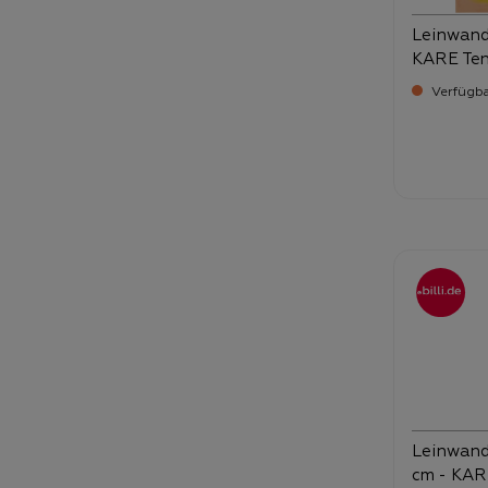
Leinwandb
KARE Ten
Verfügba
Verka
28
Leinwandb
cm - KAR