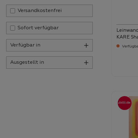
Filter hinzufügen: Versandkostenfrei
Versandkostenfrei
Sofort verfügbar
Leinwandb
KARE Sh
Verfügbar in
Verfügba
Ausgestellt in
Verka
22