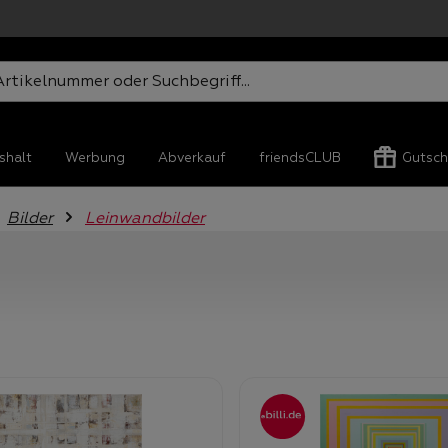
shalt
Werbung
Abverkauf
friendsCLUB
Gutsch
Bilder
Leinwandbilder