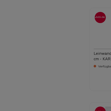
Leinwandb
cm - KAR
Verfügba
Verka
27