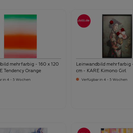
ild mehrfarbig - 160 x 120
Leinwandbild mehrfarbig 
E Tendency Orange
cm - KARE Kimono Girl
r in 4 - 5 Wochen
Verfügbar in 4 - 5 Wochen
-
-
ufspreis:
Verkaufspreis:
9,
139,