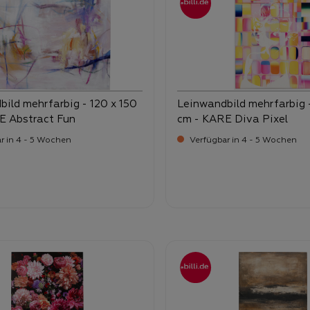
ild mehrfarbig - 120 x 150
Leinwandbild mehrfarbig 
E Abstract Fun
cm - KARE Diva Pixel
r in 4 - 5 Wochen
Verfügbar in 4 - 5 Wochen
-
-
ufspreis:
Verkaufspreis:
9,
259,