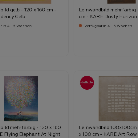
ild gelb - 120 x 160 cm -
Leinwandbild mehrfarbig 
dency Gelb
cm - KARE Dusty Horizon
r in 4 - 5 Wochen
Verfügbar in 4 - 5 Wochen
-
-
ufspreis:
Verkaufspreis:
9,
299,
ild mehrfarbig - 120 x 160
Leinwandbild 100x100cm 
E Flying Elephant At Night
x 100 cm - KARE Art Row