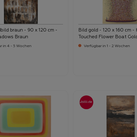
ild braun - 90 x 120 cm -
Bild gold - 120 x 160 cm 
adows Braun
Touched Flower Boat Gol
r in 4 - 5 Wochen
Verfügbar in 1 - 2 Wochen
-
-
ufspreis:
Verkaufspreis:
9,
299,