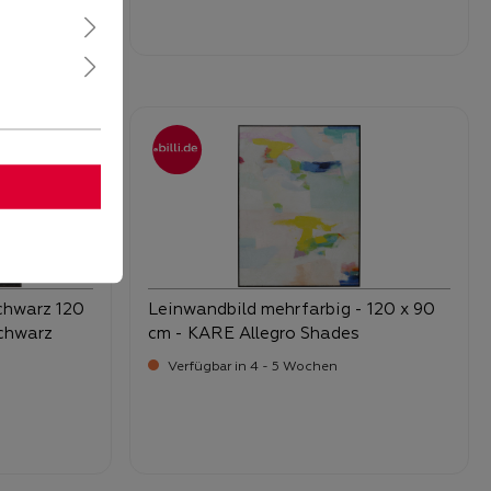
-
Verkaufspreis:
499,
chwarz 120
Leinwandbild mehrfarbig - 120 x 90
Schwarz
cm - KARE Allegro Shades
Verfügbar in 4 - 5 Wochen
-
Verkaufspreis:
269,