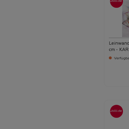
Leinwandb
cm - KAR
Verfügba
Verka
34