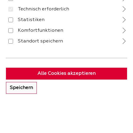
Technisch erforderlich
Keine Produkte gefunden.
Statistiken
Komfortfunktionen
Standort speichern
Das klassische Ölgemälde wird heute oft neu
interpretiert! Vor allem ist es aber ein Original, was
mit einem Kunstdruck wenig gemein hat. Leinwand
und Öl sind eben unschlagbar. Schau dir auf billi.de
Alle Cookies akzeptieren
tolle Ölgemälde an!
Speichern
VERSAND