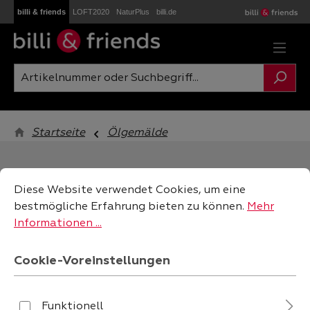
billi & friends
LOFT2020
NaturPlus
billi.de
Zum Hauptinhalt springen
Startseite
Ölgemälde
Cookie-Voreinstellungen
Diese Website verwendet Cookies, um eine bestmögliche
Diese Website verwendet Cookies, um eine
bestmögliche Erfahrung bieten zu können.
Mehr
Informationen ...
filtern
Cookie-Voreinstellungen
Funktionell