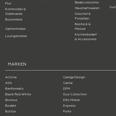
Badaccessoires
Flur
Gut
Haushaltswaren
Kommoden &
Sideboards
Geschirr &
Porzellan
Büromöbel
Besteck &
Gartenmöbel
Messer
Küchenbedarf
Loungemöbel
& Accessoires
MARKEN
Actona
Carega Design
ASA
Carina
Benformato
DFM
Black Red White
Duo Collection
Blomus
Elfo Möbel
Bodahl
Express
Boltze
Forte