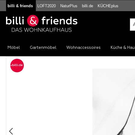
billi & friends
LOFT2020
NaturPlus
billi.de
KÜCHEplus
m Hauptinhalt springen
Zur Suche springen
Zur Hauptnavigation springen
Möbel
Gartenmöbel
Wohnaccessoires
Küche & Hau
Bildergalerie überspringen