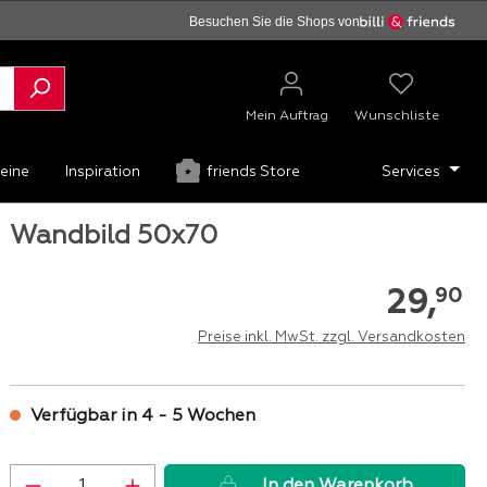
Besuchen Sie die Shops von
Mein Auftrag
Wunschliste
eine
Inspiration
friends Store
Services
Wandbild 50x70
29,
90
Preise inkl. MwSt. zzgl. Versandkosten
Verfügbar in 4 - 5 Wochen
Produkt Anzahl: Gib den gewünschten 
In den Warenkorb