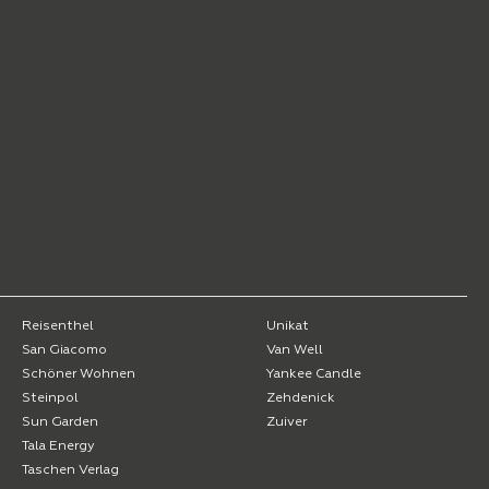
Reisenthel
Unikat
San Giacomo
Van Well
Schöner Wohnen
Yankee Candle
Steinpol
Zehdenick
Sun Garden
Zuiver
Tala Energy
Taschen Verlag