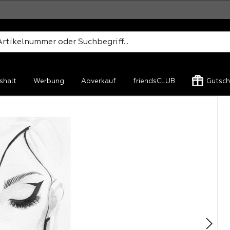
shalt
Werbung
Abverkauf
friendsCLUB
Gutsch