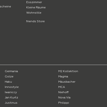
Esszimmer
scheine
Kleine Räume
Wohnstile
friends Store
Germania
M2 Kollektion
Golze
Magma
Haku
Mäusbacher
Innostyle
MCA
Iwaniccy
Niehoff
Jan Kurtz
Nova Via
Justinus
Philippi