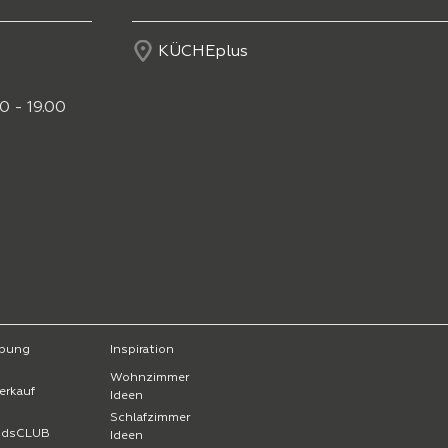
KÜCHEplus
0 - 19.00
bung
Inspiration
Wohnzimmer
erkauf
Ideen
Schlafzimmer
endsCLUB
Ideen