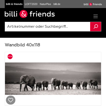
billi & friends
LOFT2020
NaturPlus
billi.de
Zum Hauptinhalt springen
Wandbild 40x118
Bildergalerie überspringen