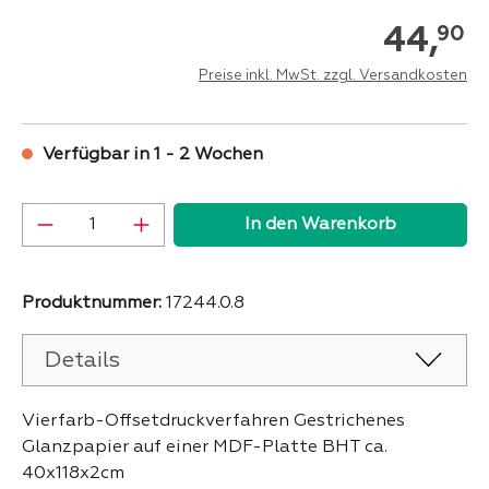
44,
90
Preise inkl. MwSt. zzgl. Versandkosten
Verfügbar in 1 - 2 Wochen
Produkt Anzahl: Gib den gewünschten Wer
In den Warenkorb
Produktnummer:
17244.0.8
Details
Vierfarb-Offsetdruckverfahren Gestrichenes
Glanzpapier auf einer MDF-Platte BHT ca.
40x118x2cm