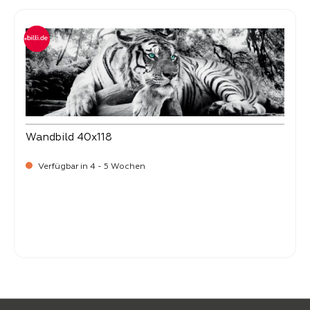
Wandbild 40x118
Verfügbar in 4 - 5 Wochen
Verkaufspreis:
44,
90