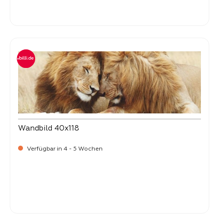
Verkaufspreis:
44,
90
Wandbild 40x118
Verfügbar in 4 - 5 Wochen
Verkaufspreis:
44,
90