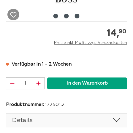
14,
90
Preise inkl. MwSt. zzgl. Versandkosten
Verfügbar in 1 - 2 Wochen
Produkt Anzahl: Gib den gewünschten Wer
In den Warenkorb
Produktnummer:
17250.1.2
Details