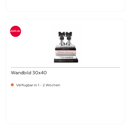
Verkaufspreis:
14,
90
Wandbild 30x40
Verfügbar in 1 - 2 Wochen
Verkaufspreis:
14,
90