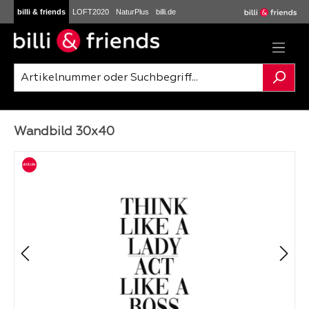
billi & friends
LOFT2020
NaturPlus
billi.de
Zum Hauptinhalt springen
Wandbild 30x40
Bildergalerie überspringen