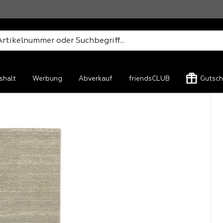
shalt
Werbung
Abverkauf
friendsCLUB
Gutsch