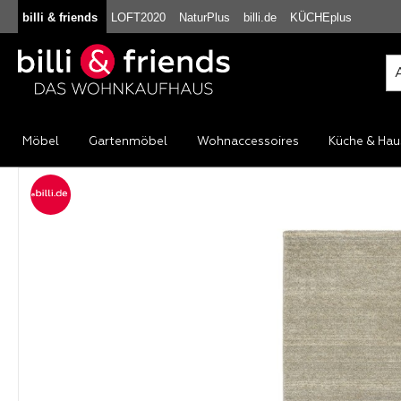
billi & friends
LOFT2020
NaturPlus
billi.de
KÜCHEplus
m Hauptinhalt springen
Zur Suche springen
Zur Hauptnavigation springen
Möbel
Gartenmöbel
Wohnaccessoires
Küche & Hau
Bildergalerie überspringen