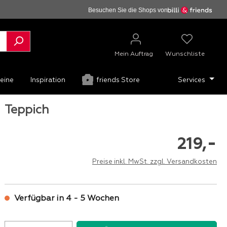
Besuchen Sie die Shops von
Mein Auftrag
Wunschliste
eine
Inspiration
friends Store
Services
Teppich
-
219,
Preise inkl. MwSt. zzgl. Versandkosten
Verfügbar in 4 - 5 Wochen