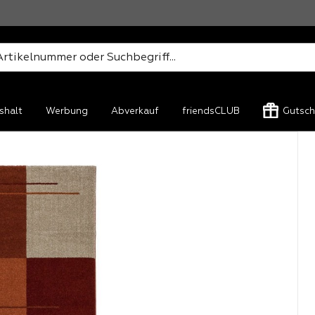
shalt
Werbung
Abverkauf
friendsCLUB
Gutsch