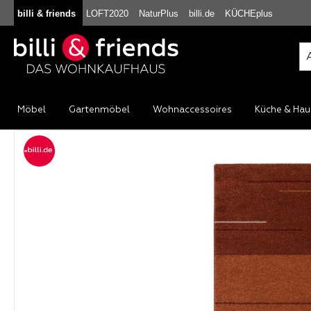
billi & friends
LOFT2020
NaturPlus
billi.de
KÜCHEplus
m Hauptinhalt springen
Zur Suche springen
Zur Hauptnavigation springen
Möbel
Gartenmöbel
Wohnaccessoires
Küche & Hau
Bildergalerie überspringen