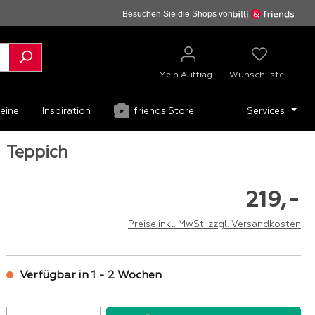
Besuchen Sie die Shops von
Mein Auftrag
Wunschliste
eine
Inspiration
friends Store
Services
Teppich
-
219,
Preise inkl. MwSt. zzgl. Versandkosten
Verfügbar in 1 - 2 Wochen