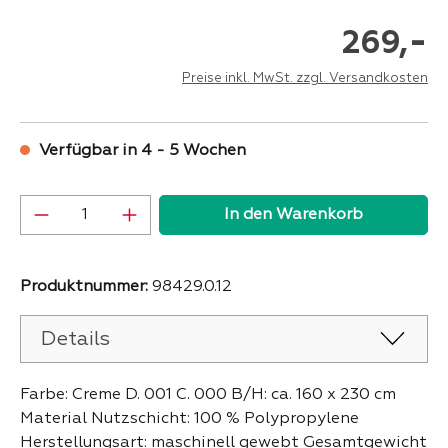
-
269,
Preise inkl. MwSt. zzgl. Versandkosten
Verfügbar in 4 - 5 Wochen
Produkt Anzahl: Gib den gewünschten Wer
In den Warenkorb
Produktnummer:
98429.0.12
Details
Farbe: Creme D. 001 C. 000 B/H: ca. 160 x 230 cm
Material Nutzschicht: 100 % Polypropylene
Herstellungsart: maschinell gewebt Gesamtgewicht