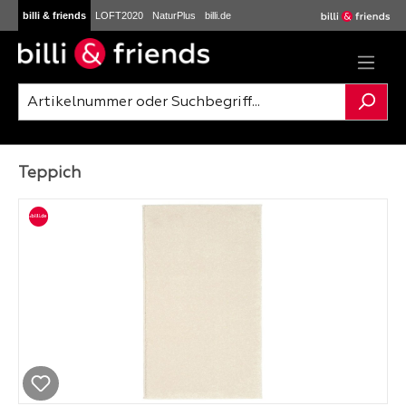
billi & friends
LOFT2020
NaturPlus
billi.de
Zum Hauptinhalt springen
Teppich
Bildergalerie überspringen