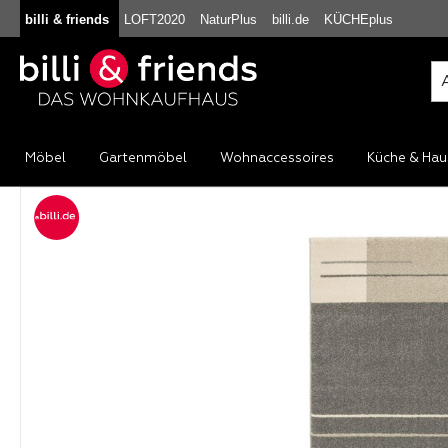
billi & friends
LOFT2020
NaturPlus
billi.de
KÜCHEplus
m Hauptinhalt springen
Zur Suche springen
Zur Hauptnavigation springen
Möbel
Gartenmöbel
Wohnaccessoires
Küche & Hau
Bildergalerie überspringen