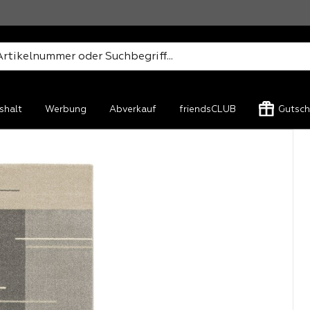
shalt
Werbung
Abverkauf
friendsCLUB
Gutsch