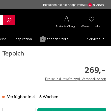
Besuchen Sie die Shops von
Mein Auftrag
Wunschliste
eine
Inspiration
friends Store
Services
Teppich
-
269,
Preise inkl. MwSt. zzgl. Versandkosten
Verfügbar in 4 - 5 Wochen