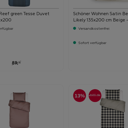
Reef green Tesse Duvet
Schöner Wohnen Satin B
5x200
Likely 135x200 cm Beige 
Baumwolle, grafisch & 2-tl
erfügbar
Versandkostenfrei
Reißverschluss
Sofort verfügbar
-
ufspreis:
Verkaufspreis:
79,
95
59,
Regulärer Preis:
-
89,
13%