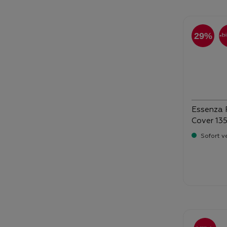
29%
Essenza 
Cover 13
Sofort v
Verka