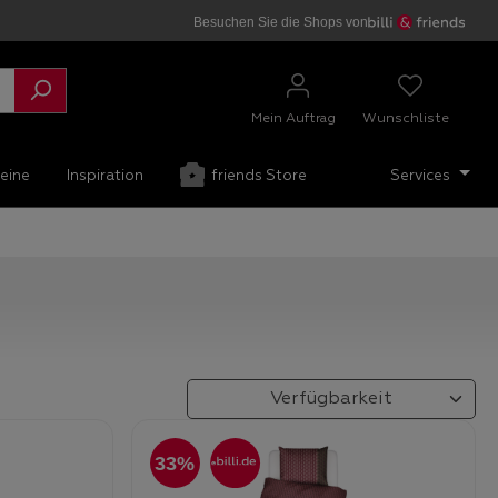
Besuchen Sie die Shops von
Mein Auftrag
Wunschliste
eine
Inspiration
friends Store
Services
33%