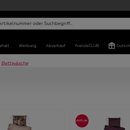
shalt
Werbung
Abverkauf
friendsCLUB
Gutsch
Bettwäsche