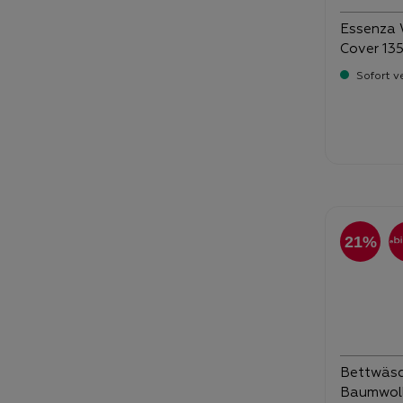
Essenza 
Cover 13
Sofort v
Verka
99
21%
Bettwäsc
Baumwoll