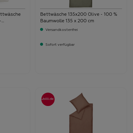
ettwäsche
Bettwäsche 135x200 Olive - 100 %
–
Baumwolle 135 x 200 cm
g. mit
Versandkostenfrei
Sofort verfügbar
Verkaufspreis:
59,
95