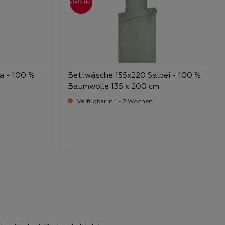
a - 100 %
Bettwäsche 155x220 Salbei - 100 %
Baumwolle 135 x 200 cm
Verfügbar in 1 - 2 Wochen
Verkaufspreis:
79,
95