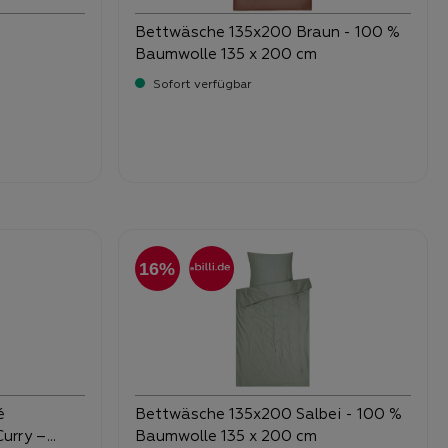
Bettwäsche 135x200 Braun - 100 %
Baumwolle 135 x 200 cm
Sofort verfügbar
Verkaufspreis:
59,
59,
90
95
Preis:
16%
é
Bettwäsche 135x200 Salbei - 100 %
urry –
Baumwolle 135 x 200 cm