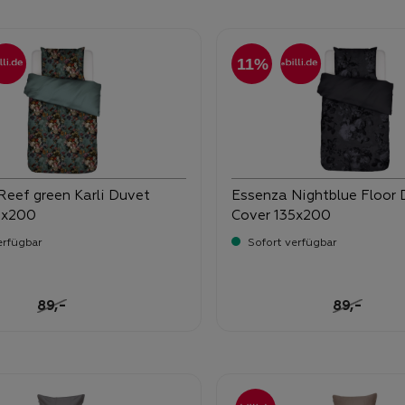
11%
Reef green Karli Duvet
Essenza Nightblue Floor
5x200
Cover 135x200
erfügbar
Sofort verfügbar
ufspreis:
Verkaufspreis:
62,
90
Regulärer Preis:
-
Regulärer 
-
89,
89,