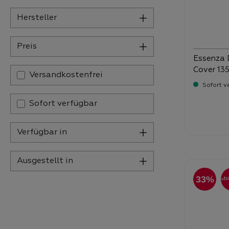
Hersteller
Preis
Essenza D
Cover 13
Filter hinzufügen: Versandkostenfrei
Versandkostenfrei
Sofort v
Sofort verfügbar
Verka
89
Verfügbar in
Ausgestellt in
33%