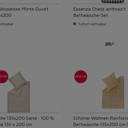
Woodrose Minte Duvet
Essenza Chess anthrazit
5x200
Bettwäsche-Set
erfügbar
Sofort verfügbar
-
ufspreis:
Verkaufspreis:
,
Regulärer 
-
69,
he 135x200 Sand - 100 %
Schöner Wohnen Renforc
e 135 x 200 cm
Bettwäsche 135x200 cm C