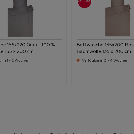
he 155x220 Grau - 100 %
Bettwäsche 135x200 Ros
e 135 x 200 cm
Baumwolle 135 x 200 cm
r in 1 - 2 Wochen
Verfügbar in 3 - 4 Wochen
ufspreis:
Verkaufspreis:
,
59,
95
95