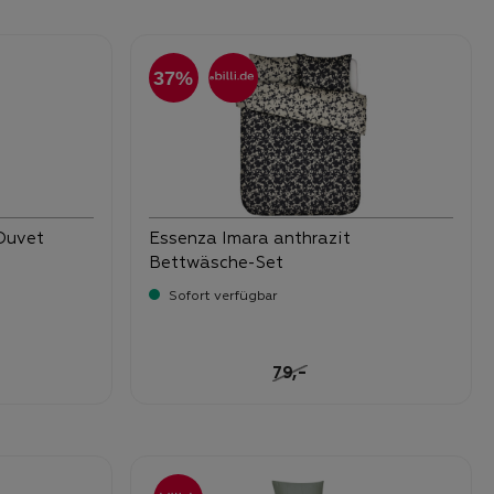
37%
 Duvet
Essenza Imara anthrazit
Bettwäsche-Set
Sofort verfügbar
-
-
Verkaufspreis:
79,
49,
Preis:
Regulärer Preis:
-
79,