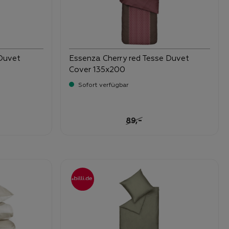
Duvet
Essenza Cherry red Tesse Duvet
Cover 135x200
Sofort verfügbar
-
Verkaufspreis:
59,
Regulärer Preis:
-
89,