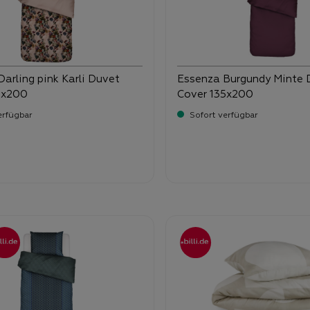
arling pink Karli Duvet
Essenza Burgundy Minte 
5x200
Cover 135x200
erfügbar
Sofort verfügbar
-
-
ufspreis:
Verkaufspreis:
,
99,