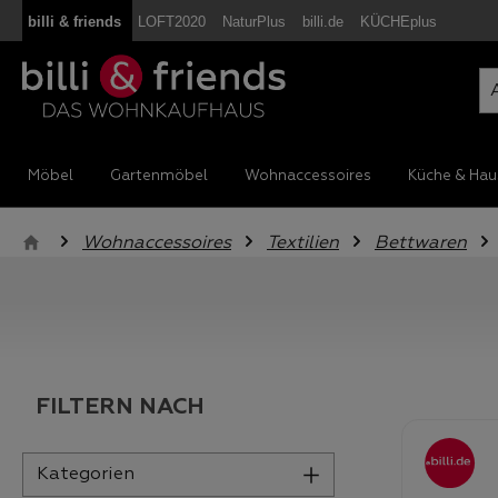
billi & friends
LOFT2020
NaturPlus
billi.de
KÜCHEplus
m Hauptinhalt springen
Zur Suche springen
Zur Hauptnavigation springen
Möbel
Gartenmöbel
Wohnaccessoires
Küche & Hau
Wohnaccessoires
Textilien
Bettwaren
FILTERN NACH
Kategorien