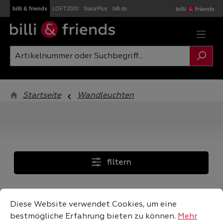
billi & friends
LOFT2020
NaturPlus
billi.de
Zum Hauptinhalt springen
Startseite
Wandleuchten
filtern
Cookie-Voreinstellungen
Diese Website verwendet Cookies, um eine bestmögliche
Diese Website verwendet Cookies, um eine
bestmögliche Erfahrung bieten zu können.
Mehr