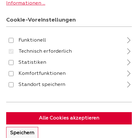
Informationen ...
Cookie-Voreinstellungen
Funktionell
Technisch erforderlich
Statistiken
Wandleuchte gold - 80 x
Wandleuchte gold - 34 cm
200 cm - KARE Balance
- KARE Animal Tiger Head
Komfortfunktionen
Circle
Verfügbar in 4 - 5 Wochen
Verfügbar in 4 - 5 Wochen
Standort speichern
Verkaufspreis:
-
Verkaufspreis:
-
879,
179,
Alle Cookies akzeptieren
Speichern