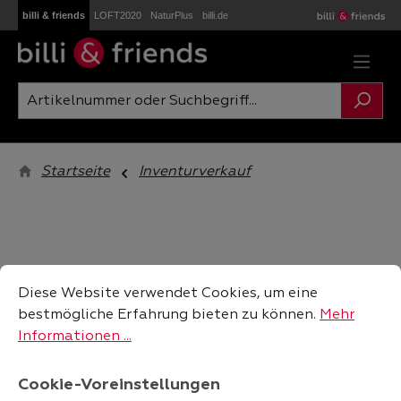
billi & friends
LOFT2020
NaturPlus
billi.de
Zum Hauptinhalt springen
Startseite
Inventurverkauf
Cookie-Voreinstellungen
Diese Website verwendet Cookies, um eine bestmögliche
Diese Website verwendet Cookies, um eine
bestmögliche Erfahrung bieten zu können.
Mehr
Informationen ...
Cookie-Voreinstellungen