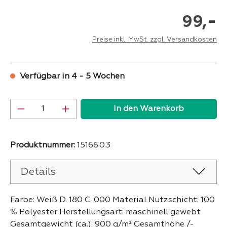
-
99,
Preise inkl. MwSt. zzgl. Versandkosten
Verfügbar in 4 - 5 Wochen
Produkt Anzahl: Gib den gewünschten Wer
In den Warenkorb
Produktnummer:
15166.0.3
Details
Farbe: Weiß D. 180 C. 000 Material Nutzschicht: 100
% Polyester Herstellungsart: maschinell gewebt
Gesamtgewicht (ca.): 900 g/m² Gesamthöhe /-