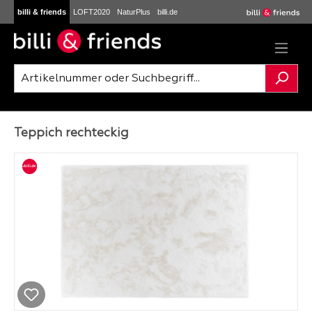
billi & friends
LOFT2020
NaturPlus
billi.de
Zum Hauptinhalt springen
Teppich rechteckig
Bildergalerie überspringen