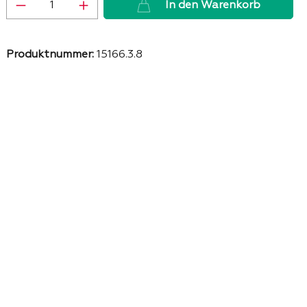
Produkt Anzahl: Gib den gewünschten 
In den Warenkorb
Produktnummer:
15166.3.8