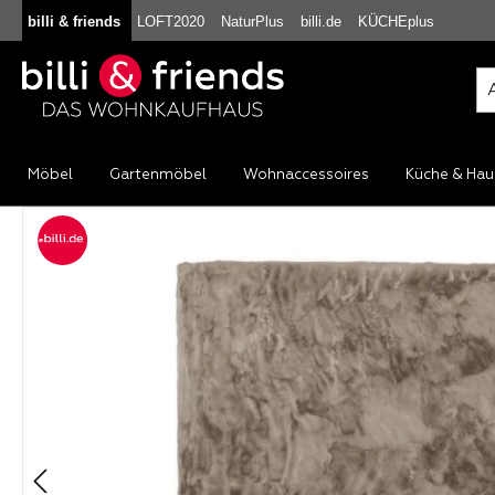
billi & friends
LOFT2020
NaturPlus
billi.de
KÜCHEplus
m Hauptinhalt springen
Zur Suche springen
Zur Hauptnavigation springen
Möbel
Gartenmöbel
Wohnaccessoires
Küche & Hau
Bildergalerie überspringen