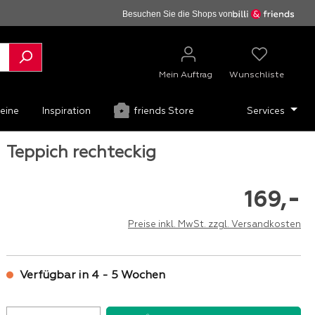
Besuchen Sie die Shops von
Mein Auftrag
Wunschliste
eine
Inspiration
friends Store
Services
Teppich rechteckig
-
169,
Preise inkl. MwSt. zzgl. Versandkosten
Verfügbar in 4 - 5 Wochen