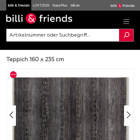
billi & friends
LOFT2020
NaturPlus
billi.de
Zum Hauptinhalt springen
Teppich 160 x 235 cm
Bildergalerie überspringen