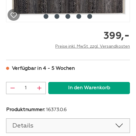
-
399,
Preise inkl. MwSt. zzgl. Versandkosten
Verfügbar in 4 - 5 Wochen
Produkt Anzahl: Gib den gewünschten Wer
In den Warenkorb
Produktnummer:
16373.0.6
Details