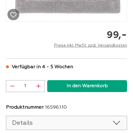
-
99,
Preise inkl. MwSt. zzgl. Versandkosten
Verfügbar in 4 - 5 Wochen
Produkt Anzahl: Gib den gewünschten Wer
In den Warenkorb
Produktnummer:
16596.1.10
Details