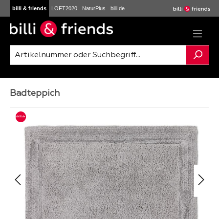
billi & friends
LOFT2020
NaturPlus
billi.de
Zum Hauptinhalt springen
Badteppich
Bildergalerie überspringen