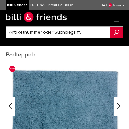
billi & friends
LOFT2020
NaturPlus
billi.de
Zum Hauptinhalt springen
Badteppich
Bildergalerie überspringen