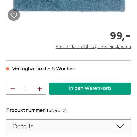
-
99,
Preise inkl. MwSt. zzgl. Versandkosten
Verfügbar in 4 - 5 Wochen
Produkt Anzahl: Gib den gewünschten Wer
In den Warenkorb
Produktnummer:
16596.1.4
Details