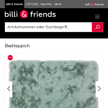
billi & friends
LOFT2020
NaturPlus
billi.de
Zum Hauptinhalt springen
Badteppich
Bildergalerie überspringen