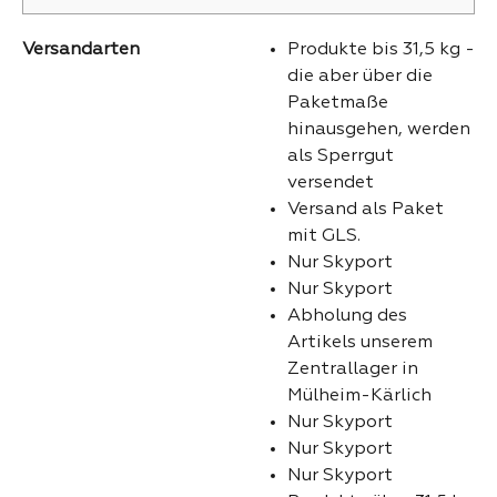
Versandarten
Produkte bis 31,5 kg -
die aber über die
Paketmaße
hinausgehen, werden
als Sperrgut
versendet
Versand als Paket
mit GLS.
Nur Skyport
Nur Skyport
Abholung des
Artikels unserem
Zentrallager in
Mülheim-Kärlich
Nur Skyport
Nur Skyport
Nur Skyport