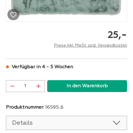
-
25,
Preise inkl. MwSt. zzgl. Versandkosten
Verfügbar in 4 - 5 Wochen
Produkt Anzahl: Gib den gewünschten Wer
In den Warenkorb
Produktnummer:
16595..6
Details