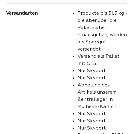
Versandarten
Produkte bis 31,5 kg -
die aber über die
Paketmaße
hinausgehen, werden
als Sperrgut
versendet
Versand als Paket
mit GLS.
Nur Skyport
Nur Skyport
Abholung des
Artikels unserem
Zentrallager in
Mülheim-Kärlich
Nur Skyport
Nur Skyport
Nur Skyport