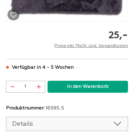
-
25,
Preise inkl. MwSt. zzgl. Versandkosten
Verfügbar in 4 - 5 Wochen
Produkt Anzahl: Gib den gewünschten Wer
In den Warenkorb
Produktnummer:
16595..5
Details