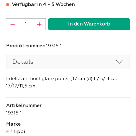
Verfügbar in 4 - 5 Wochen
Produkt Anzahl: Gib den gewünschten Wer
In den Warenkorb
Produktnummer:
19315..1
Details
Edelstahl hochglanzpoliert,17 cm (d) L/B/H ca.
17/17/11,5 cm
Artikelnummer
19315..1
Marke
Philippi