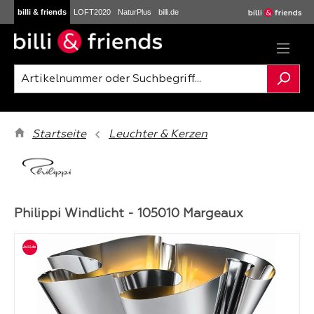
billi & friends
LOFT2020
NaturPlus
billi.de
Zum Hauptinhalt springen
Startseite
Leuchter & Kerzen
Philippi Windlicht - 105010 Margeaux
Bildergalerie überspringen