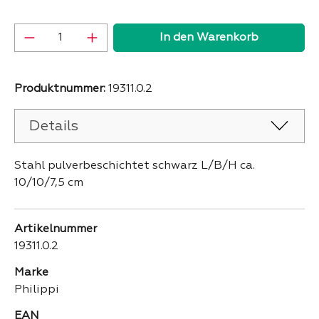
Produkt Anzahl: Gib den gewünschten Wer
In den Warenkorb
Produktnummer:
19311.0.2
Details
Stahl pulverbeschichtet schwarz L/B/H ca.
10/10/7,5 cm
Artikelnummer
19311.0.2
Marke
Philippi
EAN