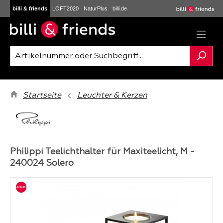
billi & friends
LOFT2020
NaturPlus
billi.de
Zum Hauptinhalt springen
Startseite
Leuchter & Kerzen
Philippi Teelichthalter für Maxiteelicht, M -
240024 Solero
Bildergalerie überspringen