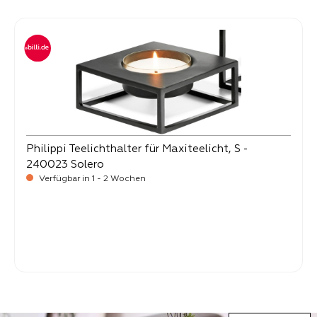
Produktgalerie überspringen
Philippi Teelichthalter für Maxiteelicht, S -
240023 Solero
Verfügbar in 1 - 2 Wochen
Verkaufspreis:
18,
90