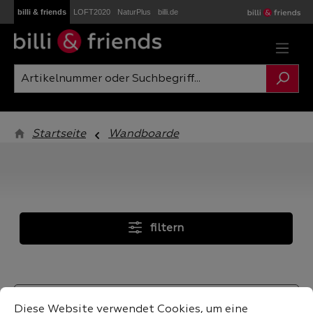
billi & friends
LOFT2020
NaturPlus
billi.de
Zum Hauptinhalt springen
Startseite
Wandboarde
filtern
Cookie-Voreinstellungen
Diese Website verwendet Cookies, um eine bestmögliche
Diese Website verwendet Cookies, um eine