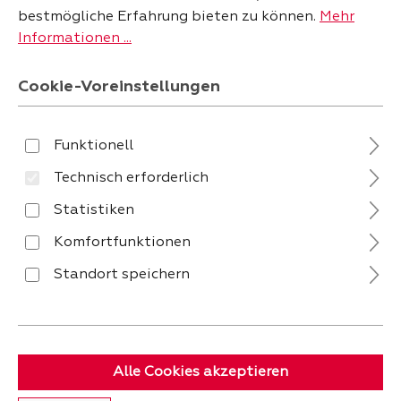
bestmögliche Erfahrung bieten zu können.
Mehr
Informationen ...
23%
24%
Cookie-Voreinstellungen
Funktionell
Technisch erforderlich
Mäusbacher (Musterring)
Mäusbacher (Musterring)
Wandboard CILLY -
Wandboard CILLY -
Statistiken
AUSSTELLUNGSSTÜCK
AUSSTELLUNGSSTÜCK
Sofort verfügbar
Sofort verfügbar
Komfortfunktionen
Standort speichern
Verkaufspreis:
-
Verkaufspreis:
-
19,
15,
Regulärer Preis:
24,
Regulärer Preis:
19,
90
90
Alle Cookies akzeptieren