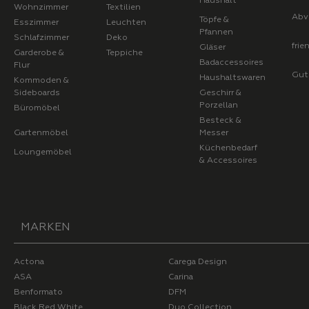
Haushalt
Wohnzimmer
Textilien
Abv
Töpfe &
Esszimmer
Leuchten
Pfannen
Schlafzimmer
Deko
fri
Gläser
Garderobe &
Teppiche
Badaccessoires
Flur
Gut
Haushaltswaren
Kommoden &
Sideboards
Geschirr &
Porzellan
Büromöbel
Besteck &
Gartenmöbel
Messer
Küchenbedarf
Loungemöbel
& Accessoires
MARKEN
Actona
Carega Design
ASA
Carina
Benformato
DFM
Black Red White
Duo Collection