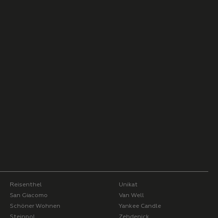
Reisenthel
Unikat
San Giacomo
Van Well
Schöner Wohnen
Yankee Candle
Steinpol
Zehdenick