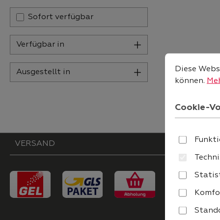
Sofort verfügbar
Verfügbar in
Cookie-Vore
Diese Website
Diese Websi
Ausgestellt in
können.
Meh
Cookie-Vo
Funkti
VERSAND
Techni
Statis
Komfo
Stando