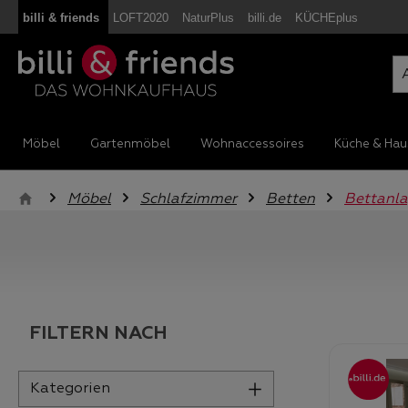
billi & friends
LOFT2020
NaturPlus
billi.de
KÜCHEplus
m Hauptinhalt springen
Zur Suche springen
Zur Hauptnavigation springen
Möbel
Gartenmöbel
Wohnaccessoires
Küche & Hau
Möbel
Schlafzimmer
Betten
Bettanl
FILTERN NACH
Kategorien