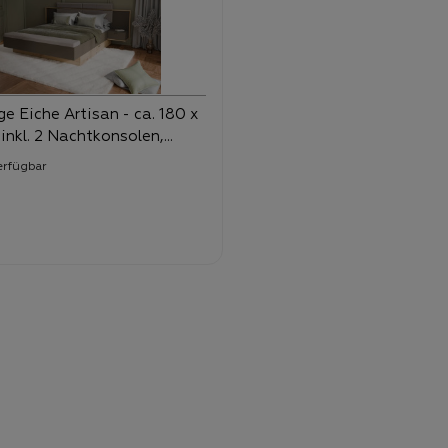
e Eiche Artisan - ca. 180 x
inkl. 2 Nachtkonsolen,
im Fussteil - Thorvald
erfügbar
-
ufspreis:
9,