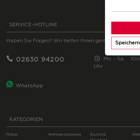
SERVICE-HOTLINE
Haben Sie Fragen? Wir helfen Ihnen gerne.
Speichern
02630 94200
Mo. - Sa. 10.0
Uhr
WhatsApp
KATEGORIEN
Möbel
Wohnaccessoires
Küche &
Wer