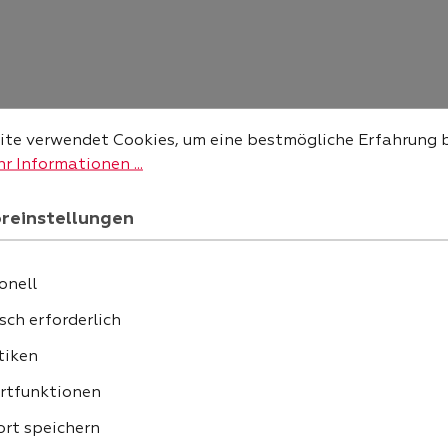
instellungen
 verwendet Cookies, um eine bestmögliche Erfahrung bie
te verwendet Cookies, um eine bestmögliche Erfahrung 
r Informationen ...
reinstellungen
onell
ZAHLUNG
sch erforderlich
tiken
rtfunktionen
rt speichern