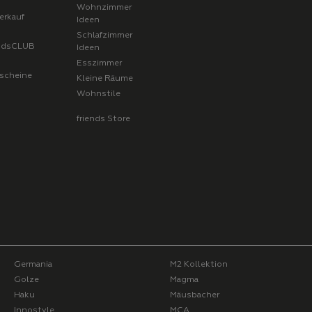
Wohnzimmer
erkauf
Ideen
Schlafzimmer
endsCLUB
Ideen
Esszimmer
scheine
Kleine Räume
Wohnstile
friends Store
Germania
M2 Kollektion
Golze
Magma
Haku
Mäusbacher
Innostyle
MCA