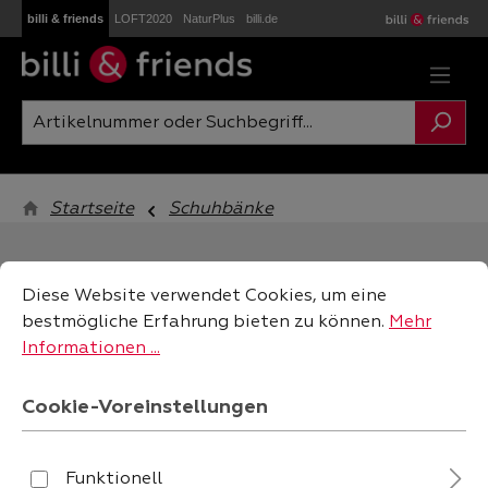
billi & friends
LOFT2020
NaturPlus
billi.de
Zum Hauptinhalt springen
Startseite
Schuhbänke
Cookie-Voreinstellungen
Diese Website verwendet Cookies, um eine bestmögliche
Diese Website verwendet Cookies, um eine
bestmögliche Erfahrung bieten zu können.
Mehr
Informationen ...
filtern
Cookie-Voreinstellungen
Funktionell