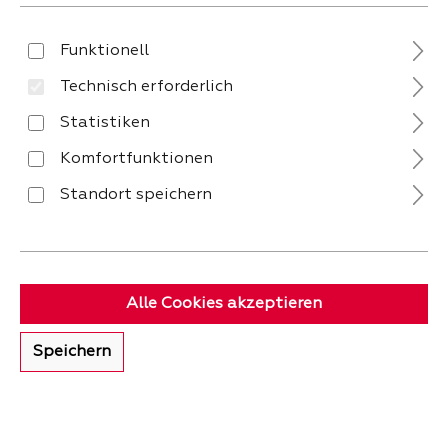
Funktionell
Technisch erforderlich
Statistiken
Komfortfunktionen
Standort speichern
Kleiderständer schwarz -
Garderobenständer gold -
M2 Kollektion Andorra 4 -
KARE Gala
1x Kleiderstange, 1x
Sofort verfügbar
Verfügbar in 4 - 5 Wochen
Ablageboden, auf Rollen
Alle Cookies akzeptieren
Verkaufspreis:
-
Verkaufspreis:
-
99,
799,
Speichern