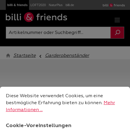
billi & friends
LOFT2020
NaturPlus
billi.de
Zum Hauptinhalt springen
Startseite
Garderobenständer
Cookie-Voreinstellungen
Diese Website verwendet Cookies, um eine bestmögliche
filtern
Diese Website verwendet Cookies, um eine
bestmögliche Erfahrung bieten zu können.
Mehr
Informationen ...
Cookie-Voreinstellungen