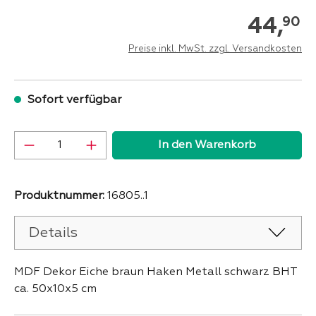
44,
90
Preise inkl. MwSt. zzgl. Versandkosten
Sofort verfügbar
Produkt Anzahl: Gib den gewünschten Wer
In den Warenkorb
Produktnummer:
16805..1
Details
MDF Dekor Eiche braun Haken Metall schwarz BHT
ca. 50x10x5 cm