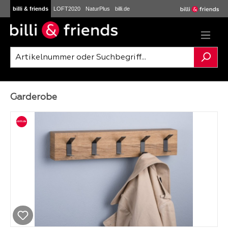
billi & friends
LOFT2020
NaturPlus
billi.de
Zum Hauptinhalt springen
Garderobe
Bildergalerie überspringen