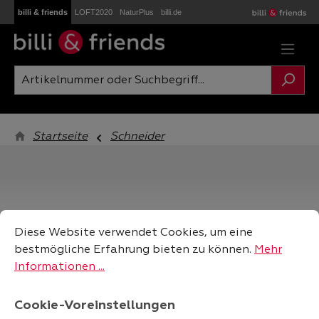
billi & friends
LOFT2020
NaturPlus
billi.de
Zum Hauptinhalt springen
Startseite
Schneider
Cookie-Voreinstellungen
Diese Website verwendet Cookies, um eine bestmögliche
Diese Website verwendet Cookies, um eine
filtern
bestmögliche Erfahrung bieten zu können.
Mehr
Informationen ...
Cookie-Voreinstellungen