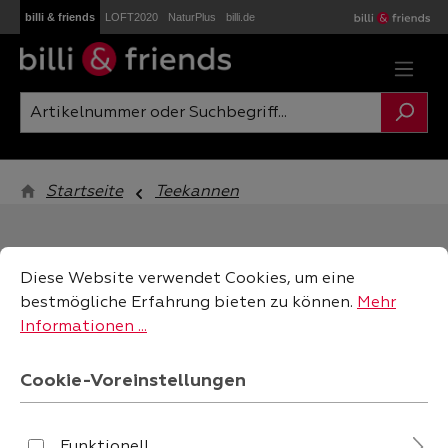
billi & friends
LOFT2020
NaturPlus
billi.de
Zum Hauptinhalt springen
Startseite
Teekannen
Cookie-Voreinstellungen
Diese Website verwendet Cookies, um eine bestmögliche
Diese Website verwendet Cookies, um eine
bestmögliche Erfahrung bieten zu können.
Mehr
filtern
Informationen ...
Cookie-Voreinstellungen
Funktionell