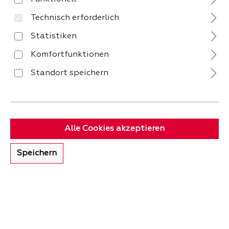
Technisch erforderlich
Keine Produkte gefunden.
Statistiken
Komfortfunktionen
Standort speichern
Bei billi.de findest Du ein vielfältiges Angebot an
Teekannen. Am häufigsten sind Glasteekannen,
denn das Material Glas lässt sich gut reinigen und
Teein kann sich kaum festsetzen. Meist ist auch ein
Alle Cookies akzeptieren
Filter integriert. Aber auch traditionell als edlem
Porzellan oder klassisch aus Keramik sind bei uns
Speichern
Kannen für Tee zu bekommen.
VERSAND