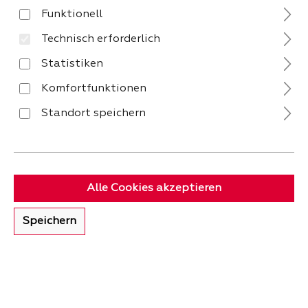
Funktionell
33%
Technisch erforderlich
Statistiken
Komfortfunktionen
Standort speichern
Schott Zwiesel After
Work Drinks Set Cocktail
– 9-teilig
Sofort verfügbar
Alle Cookies akzeptieren
Speichern
Verkaufspreis:
90
19,
Regulärer Preis:
29,
90