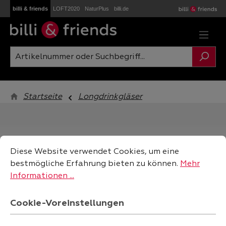
billi & friends
LOFT2020
NaturPlus
billi.de
Zum Hauptinhalt springen
Startseite
Longdrinkgläser
Cookie-Voreinstellungen
Diese Website verwendet Cookies, um eine bestmögliche
Diese Website verwendet Cookies, um eine
bestmögliche Erfahrung bieten zu können.
Mehr
filtern
Informationen ...
Cookie-Voreinstellungen