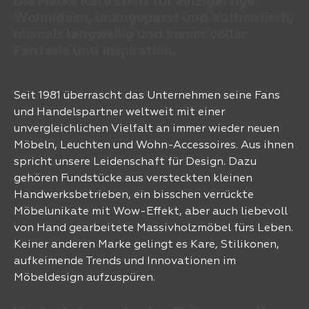
Die Marke Kare steht für einzigartige
Wohnideen, unangepasst und authentisch,
niemals langweilig und immer voller
Fantasie und Inspiration.
Seit 1981 überrascht das Unternehmen seine Fans
und Handelspartner weltweit mit einer
unvergleichlichen Vielfalt an immer wieder neuen
Möbeln, Leuchten und Wohn-Accessoires. Aus ihnen
spricht unsere Leidenschaft für Design. Dazu
gehören Fundstücke aus versteckten kleinen
Handwerksbetrieben, ein bisschen verrückte
Möbelunikate mit Wow-Effekt, aber auch liebevoll
von Hand gearbeitete Massivholzmöbel fürs Leben.
Keiner anderen Marke gelingt es Kare, Stilikonen,
aufkeimende Trends und Innovationen im
Möbeldesign aufzuspüren.