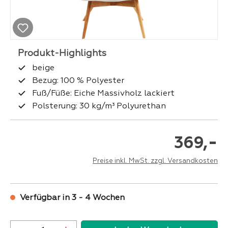
beige
Bezug: 100 % Polyester
Fuß/Füße: Eiche Massivholz lackiert
Polsterung: 30 kg/m³ Polyurethan
-
369,
Preise inkl. MwSt. zzgl. Versandkosten
Verfügbar in 3 - 4 Wochen
Produkt Anzahl: Gib den gewünschten Wer