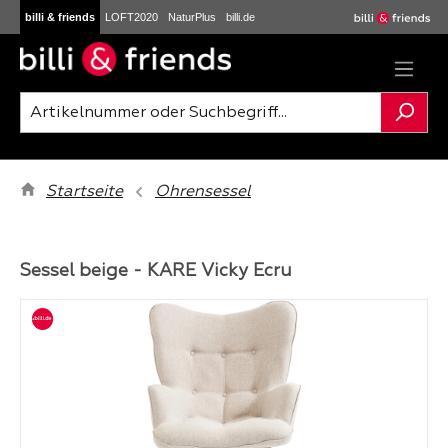
billi & friends
LOFT2020
NaturPlus
billi.de
Zum Hauptinhalt springen
Startseite
Ohrensessel
Sessel beige - KARE Vicky Ecru
Bildergalerie überspringen