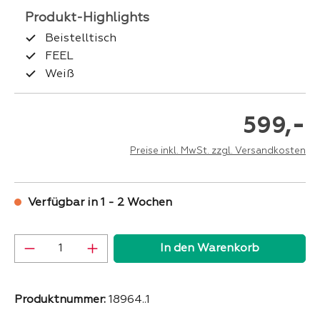
Beistelltisch
FEEL
Weiß
-
599,
Preise inkl. MwSt. zzgl. Versandkosten
Verfügbar in 1 - 2 Wochen
Produkt Anzahl: Gib den gewünschten Wer
In den Warenkorb
Produktnummer:
18964..1