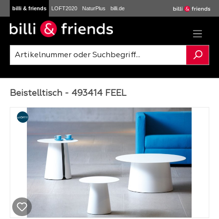
billi & friends
LOFT2020
NaturPlus
billi.de
Zum Hauptinhalt springen
Beistelltisch - 493414 FEEL
Bildergalerie überspringen