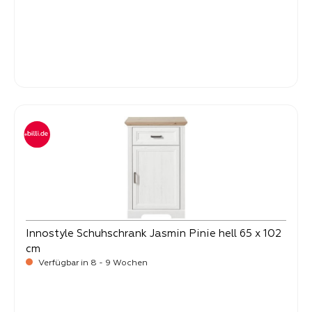
-
Verkaufspreis:
499,
Innostyle Schuhschrank Jasmin Pinie hell 65 x 102
cm
Verfügbar in 8 - 9 Wochen