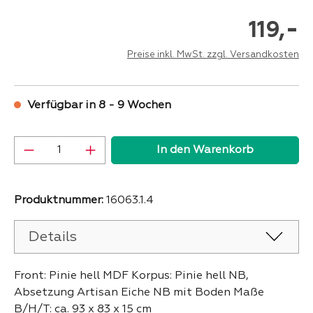
-
119,
Preise inkl. MwSt. zzgl. Versandkosten
Verfügbar in 8 - 9 Wochen
Produkt Anzahl: Gib den gewünschten Wer
In den Warenkorb
Produktnummer:
16063.1.4
Details
Front: Pinie hell MDF Korpus: Pinie hell NB,
Absetzung Artisan Eiche NB mit Boden Maße
B/H/T: ca. 93 x 83 x 15 cm