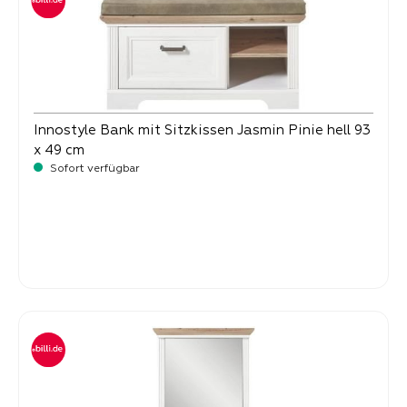
Innostyle Bank mit Sitzkissen Jasmin Pinie hell 93
x 49 cm
Sofort verfügbar
-
Verkaufspreis:
249,