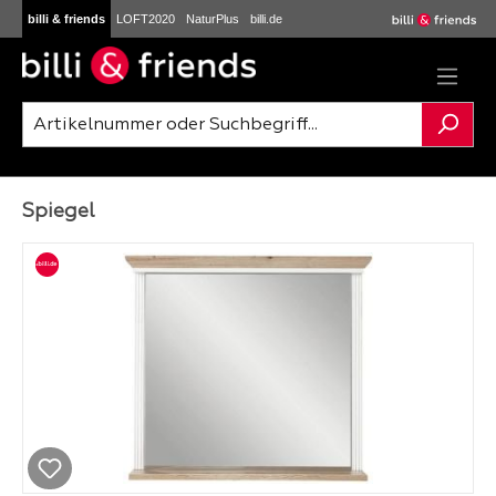
billi & friends
LOFT2020
NaturPlus
billi.de
Zum Hauptinhalt springen
Spiegel
Bildergalerie überspringen