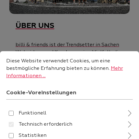
ÜBER UNS
billi & friends ist der Trendsetter in Sachen
Wohnideen und Kundenservice. Vielfalt, die
Cookie-Voreinstellungen
Diese Website verwendet Cookies, um eine bestmögliche
begeistert: Unser Wohnkaufhaus bietet
Diese Website verwendet Cookies, um eine
gleich 3 Shops: billi.de, NaturPlus und
bestmögliche Erfahrung bieten zu können.
Mehr
LOFT2020!
Informationen ...
Cookie-Voreinstellungen
Funktionell
Technisch erforderlich
Statistiken