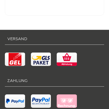
Verkaufspreis:
26,
90
VERSAND
ZAHLUNG