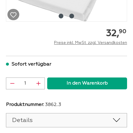
32,
90
Preise inkl. MwSt. zzgl. Versandkosten
Sofort verfügbar
Produkt Anzahl: Gib den gewünschten Wer
In den Warenkorb
Produktnummer:
3862..3
Details