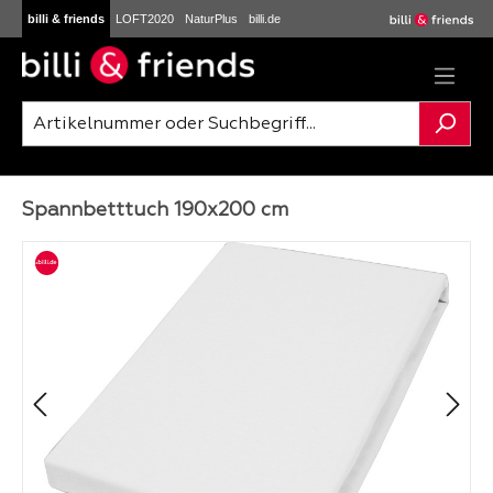
billi & friends
LOFT2020
NaturPlus
billi.de
Zum Hauptinhalt springen
Spannbetttuch 190x200 cm
Bildergalerie überspringen