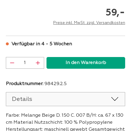
-
59,
Preise inkl. MwSt. zzgl. Versandkosten
Verfügbar in 4 - 5 Wochen
Produkt Anzahl: Gib den gewünschten Wer
In den Warenkorb
Produktnummer:
98429.2.5
Details
Farbe: Melange Beige D. 150 C. 007 B/H: ca. 67 x 130
cm Material Nutzschicht: 100 % Polypropylene
Herstellungsart: maschinell gewebt Gesamtgewicht