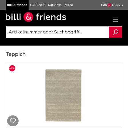
billi & friends
LOFT2020
NaturPlus
billi.de
Zum Hauptinhalt springen
Teppich
Bildergalerie überspringen