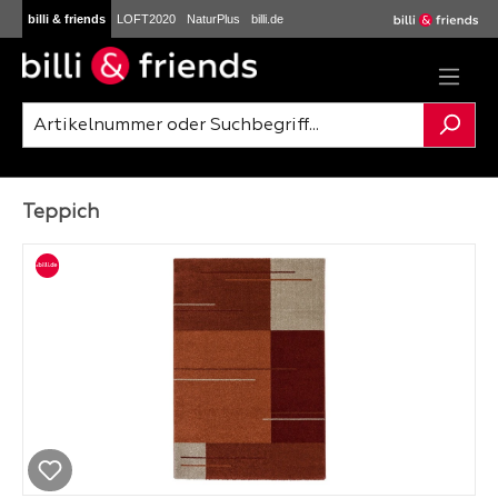
billi & friends
LOFT2020
NaturPlus
billi.de
Zum Hauptinhalt springen
Teppich
Bildergalerie überspringen