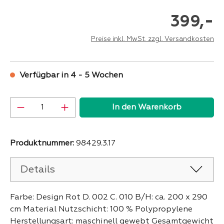
-
399,
Preise inkl. MwSt. zzgl. Versandkosten
Verfügbar in 4 - 5 Wochen
Produkt Anzahl: Gib den gewünschten Wer
In den Warenkorb
Produktnummer:
98429.3.17
Details
Farbe: Design Rot D. 002 C. 010 B/H: ca. 200 x 290
cm Material Nutzschicht: 100 % Polypropylene
Herstellungsart: maschinell gewebt Gesamtgewicht