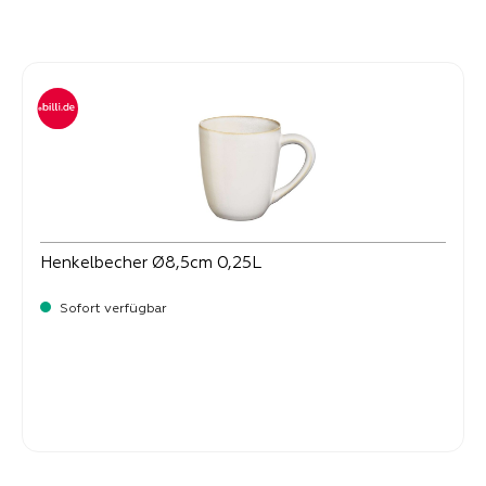
Produktgalerie überspringen
Henkelbecher Ø8,5cm 0,25L
Sofort verfügbar
Verkaufspreis:
14,
90