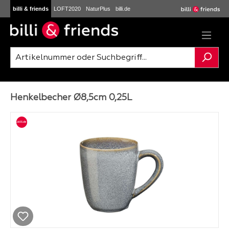
billi & friends
LOFT2020
NaturPlus
billi.de
Zum Hauptinhalt springen
Henkelbecher Ø8,5cm 0,25L
Bildergalerie überspringen