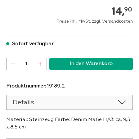
14,
90
Preise inkl. MwSt. zzgl. Versandkosten
Sofort verfügbar
Produkt Anzahl: Gib den gewünschten Wer
In den Warenkorb
Produktnummer:
19189..2
Details
Material: Steinzeug Farbe: Denim Maße H/Ø: ca. 9,5
x 8,5 cm