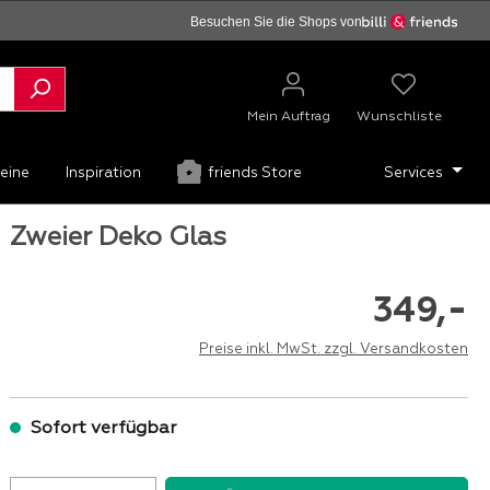
Besuchen Sie die Shops von
Mein Auftrag
Wunschliste
eine
Inspiration
friends Store
Services
Zweier Deko Glas
-
349,
Preise inkl. MwSt. zzgl. Versandkosten
Sofort verfügbar