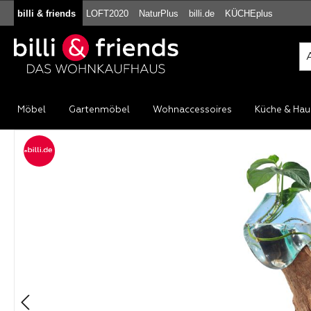
billi & friends
LOFT2020
NaturPlus
billi.de
KÜCHEplus
m Hauptinhalt springen
Zur Suche springen
Zur Hauptnavigation springen
Möbel
Gartenmöbel
Wohnaccessoires
Küche & Hau
Bildergalerie überspringen