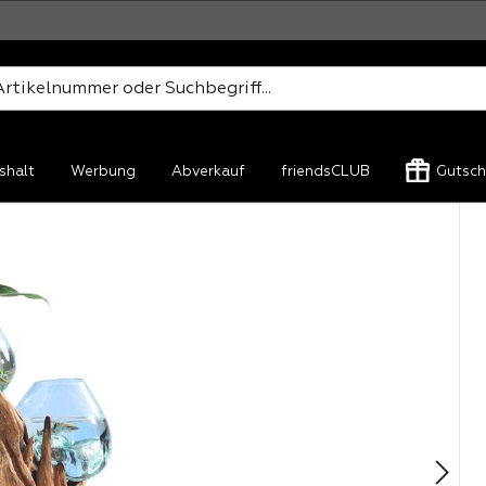
shalt
Werbung
Abverkauf
friendsCLUB
Gutsch