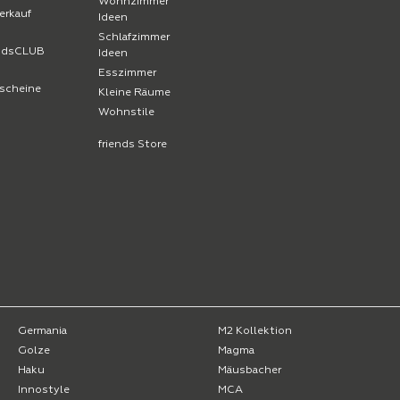
Wohnzimmer
erkauf
Ideen
Schlafzimmer
endsCLUB
Ideen
Esszimmer
scheine
Kleine Räume
Wohnstile
friends Store
Germania
M2 Kollektion
Golze
Magma
Haku
Mäusbacher
Innostyle
MCA