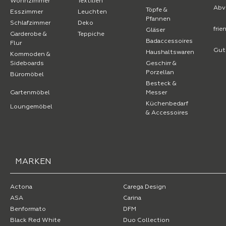
Wohnzimmer
Textilien
Abv
Töpfe &
Esszimmer
Leuchten
Pfannen
Schlafzimmer
Deko
fri
Gläser
Garderobe &
Teppiche
Badaccessoires
Flur
Gut
Haushaltswaren
Kommoden &
Sideboards
Geschirr &
Porzellan
Büromöbel
Besteck &
Gartenmöbel
Messer
Küchenbedarf
Loungemöbel
& Accessoires
MARKEN
Actona
Carega Design
ASA
Carina
Benformato
DFM
Black Red White
Duo Collection