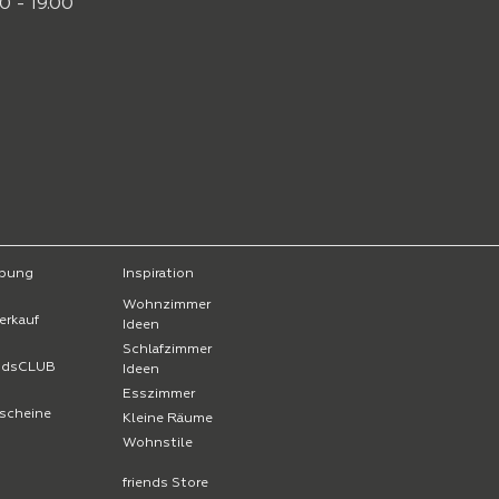
0 - 19.00
bung
Inspiration
Wohnzimmer
erkauf
Ideen
Schlafzimmer
endsCLUB
Ideen
Esszimmer
scheine
Kleine Räume
Wohnstile
friends Store