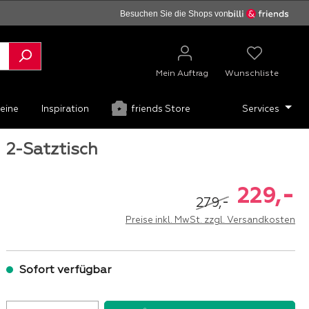
Besuchen Sie die Shops von
Mein Auftrag
Wunschliste
eine
Inspiration
friends Store
Services
2-Satztisch
-
229,
-
279,
Preise inkl. MwSt. zzgl. Versandkosten
Sofort verfügbar