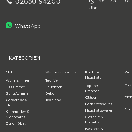
02630 94200
Mo. - Sa. 10.0
Uhr
WhatsApp
KATEGORIEN
Möbel
Wohnaccessoires
Küche &
Wer
Haushalt
Wohnzimmer
Textilien
Abv
Töpfe &
Esszimmer
Leuchten
Pfannen
Schlafzimmer
Deko
fri
Gläser
Garderobe &
Teppiche
Badaccessoires
Flur
Gut
Haushaltswaren
Kommoden &
Sideboards
Geschirr &
Porzellan
Büromöbel
Besteck &