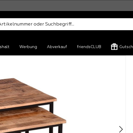
shalt
Werbung
Abverkauf
friendsCLUB
Gutsch