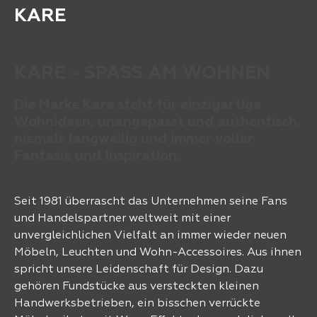
KARE
KARE - SPASS AM WOHNEN
Die Marke Kare steht für einzigartige
Wohnideen, unangepasst und authentisch,
niemals langweilig und immer voller
Fantasie und Inspiration.
Seit 1981 überrascht das Unternehmen seine Fans
und Handelspartner weltweit mit einer
unvergleichlichen Vielfalt an immer wieder neuen
Möbeln, Leuchten und Wohn-Accessoires. Aus ihnen
spricht unsere Leidenschaft für Design. Dazu
gehören Fundstücke aus versteckten kleinen
Handwerksbetrieben, ein bisschen verrückte