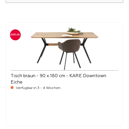
Produktgalerie überspringen
Tisch braun - 90 x 180 cm - KARE Downtown
Eiche
Verfügbar in 3 - 4 Wochen
-
Verkaufspreis:
999,