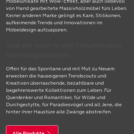
Möbelunikate mit Wow-Effekt, aber auch liebevoll
von Hand gearbeitete Massivholzmöbel fürs Leben.
Keiner anderen Marke gelingt es Kare, Stilikonen,
aufkeimende Trends und Innovationen im
Möbeldesign aufzuspüren.
Und wir lesen in den Träumen aller
Wohnbegeisterten.
Offen für das Spontane und mit Mut zu Neuem
erwecken die hauseigenen Trendscouts und
Kreativen überraschende, bezahlbare und
begehrenswerte Kollektionen zum Leben. Für
Querdenker und Romantiker, für Wilde und
Durchgestylte, für Paradiesvögel und all Jene, die
hinter ihrer Haustüre alle Zwänge abstreifen.
Alle Produkte