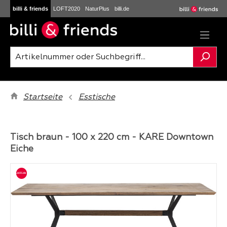
billi & friends
LOFT2020
NaturPlus
billi.de
Zum Hauptinhalt springen
Startseite
Esstische
Tisch braun - 100 x 220 cm - KARE Downtown
Eiche
Bildergalerie überspringen