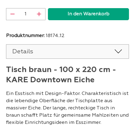
Produkt Anzahl: Gib den gewünschten Wer
In den Warenkorb
Produktnummer:
18174..12
Details
Tisch braun - 100 x 220 cm -
KARE Downtown Eiche
Ein Esstisch mit Design-Faktor. Charakteristisch ist
die lebendige Oberfläche der Tischplatte aus
massiver Eiche. Der lange, rechteckige Tisch in
braun schafft Platz für gemeinsame Mahlzeiten und
flexible Einrichtungsideen im Esszimmer.