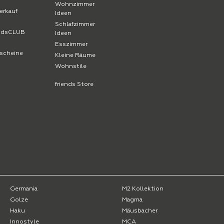
Wohnzimmer
erkauf
Ideen
Schlafzimmer
endsCLUB
Ideen
Esszimmer
scheine
Kleine Räume
Wohnstile
friends Store
Germania
M2 Kollektion
Golze
Magma
Haku
Mäusbacher
Innostyle
MCA