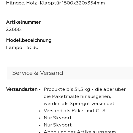
Hängee. Holz-Klapptür 1500x320x354mm
Artikelnummer
22666..
Modellbezeichnung
Lampo L5C30
Service & Versand
Versandarten
Produkte bis 31,5 kg - die aber über
die Paketmaße hinausgehen,
werden als Sperrgut versendet
Versand als Paket mit GLS.
Nur Skyport
Nur Skyport
Abholung des Artikels unserem