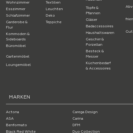
Wohnzimmer
Textilien
Abv
Töpfe &
Esszimmer
Leuchten
Pfannen
Schlafzimmer
Deko
fri
Gläser
Garderobe &
Teppiche
Badaccessoires
Flur
Gut
Haushaltswaren
Kommoden &
Sideboards
Geschirr &
Porzellan
Büromöbel
Besteck &
Gartenmöbel
Messer
Küchenbedarf
Loungemöbel
& Accessoires
MARKEN
Actona
Carega Design
ASA
Carina
Benformato
DFM
Black Red White
Duo Collection