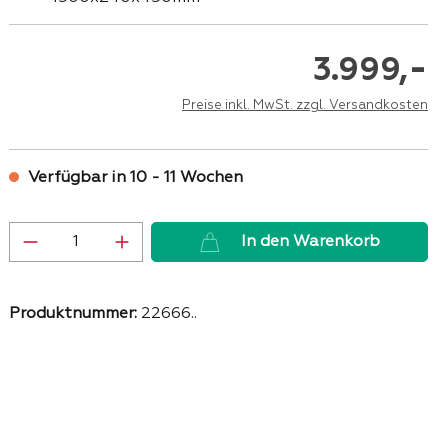
-
3.999,
Preise inkl. MwSt. zzgl. Versandkosten
Verfügbar in 10 - 11 Wochen
Produkt Anzahl: Gib den gewünschten 
In den Warenkorb
Produktnummer:
22666..