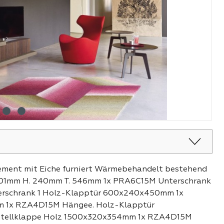
ment mit Eiche furniert Wärmebehandelt bestehend
3001mm H. 240mm T. 546mm 1x PRA6C15M Unterschrank
rschrank 1 Holz-Klapptür 600x240x450mm 1x
mm 1x RZA4D15M Hängee. Holz-Klapptür
tellklappe Holz 1500x320x354mm 1x RZA4D15M