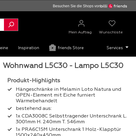
Besuchen Sie die Shops von
Mein Auftrag
Wunschliste
eine
Inspiration
friends Store
Services
Wohnwand L5C30 - Lampo L5C30
Hängeschränke in Melamin Loto Natura und
OPEN-Element mit Eiche furniert
Wärmebehandelt
bestehend aus:
1x CDA3008C Selbsttragender Unterschrank L.
3001mm H. 240mm T. 546mm
1x PRA6C15M Unterschrank 1 Holz-Klapptür
1500x240x450mm