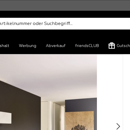
shalt
Werbung
Abverkauf
friendsCLUB
Gutsch