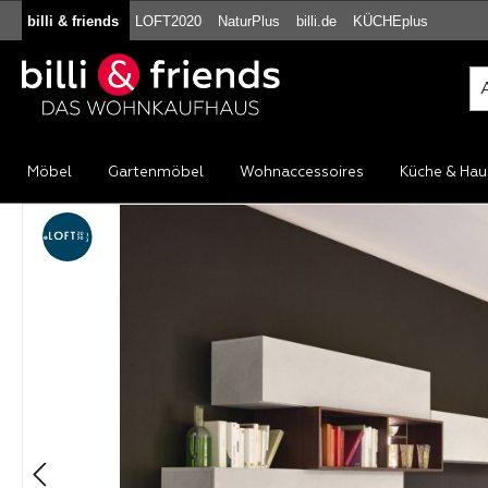
billi & friends
LOFT2020
NaturPlus
billi.de
KÜCHEplus
m Hauptinhalt springen
Zur Suche springen
Zur Hauptnavigation springen
Möbel
Gartenmöbel
Wohnaccessoires
Küche & Hau
Bildergalerie überspringen