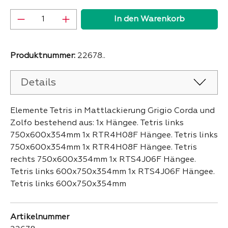
Produkt Anzahl: Gib den gewünschten Wer
In den Warenkorb
Produktnummer:
22678..
Details
Elemente Tetris in Mattlackierung Grigio Corda und
Zolfo bestehend aus: 1x Hängee. Tetris links
750x600x354mm 1x RTR4H08F Hängee. Tetris links
750x600x354mm 1x RTR4H08F Hängee. Tetris
rechts 750x600x354mm 1x RTS4J06F Hängee.
Tetris links 600x750x354mm 1x RTS4J06F Hängee.
Tetris links 600x750x354mm
Artikelnummer