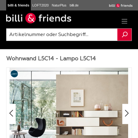
billi & friends
LOFT2020
NaturPlus
billi.de
Zum Hauptinhalt springen
Wohnwand L5C14 - Lampo L5C14
Bildergalerie überspringen