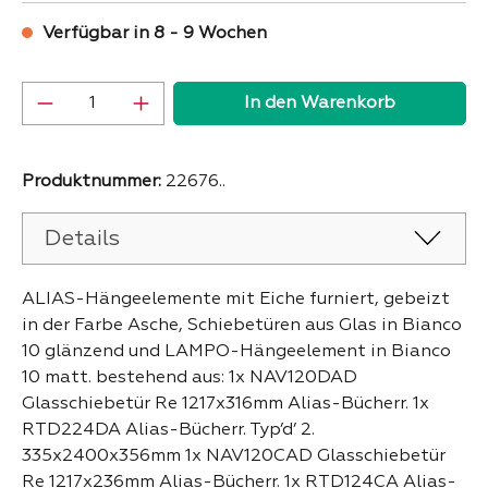
Verfügbar in 8 - 9 Wochen
Produkt Anzahl: Gib den gewünschten Wer
In den Warenkorb
Produktnummer:
22676..
Details
ALIAS-Hängeelemente mit Eiche furniert, gebeizt
in der Farbe Asche, Schiebetüren aus Glas in Bianco
10 glänzend und LAMPO-Hängeelement in Bianco
10 matt. bestehend aus: 1x NAV120DAD
Glasschiebetür Re 1217x316mm Alias-Bücherr. 1x
RTD224DA Alias-Bücherr. Typ’d’ 2.
335x2400x356mm 1x NAV120CAD Glasschiebetür
Re 1217x236mm Alias-Bücherr. 1x RTD124CA Alias-